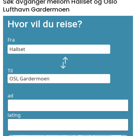
Søk avganger mellom Hallset og Oslo
Lufthavn Gardermoen
Hvor vil du reise?
Fra
Til
ad
latlng