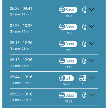
06:23 - 09:41
Buss
Gå
(3 timer 18 min)
06:23
06:39
06
07:23 - 10:37
Buss
Gå
(3 timer 14 min)
07:23
07:39
07
09:13 - 12:36
Buss
Gå
(3 timer 23 min)
09:13
09:29
09
09:13 - 12:36
Buss
Gå
(3 timer 23 min)
09:13
09:29
09
09:44 - 13:16
Gå
Buss
(3 timer 32 min)
09:44
10:26
3
11
09:53 - 13:16
Buss
Gå
(3 timer 23 min)
09:53
10:09
10