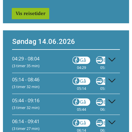
Vis reisetider
Søndag 14.06.2026
04:29 - 08:04
Gå
Buss
(3 timer 35 min)
04:29
05:11
3
06
05:14 - 08:46
Gå
Buss
(3 timer 32 min)
05:14
05:56
3
06
05:44 - 09:16
Gå
Buss
(3 timer 32 min)
05:44
06:26
3
07
06:14 - 09:41
Gå
Buss
(3 timer 27 min)
06:14
06:56
3
07