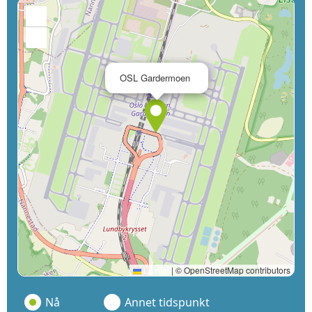
+
−
×
OSL Gardermoen
Leaflet
|
© OpenStreetMap contributors
Nå
Annet tidspunkt