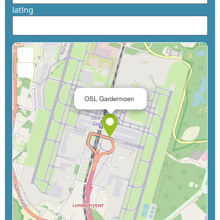
latlng
+
−
×
OSL Gardermoen