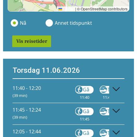
Leaflet
|
© OpenStreetMap contributors
Nå
Annet tidspunkt
Vis reisetider
Torsdag 11.06.2026
11:40 - 12:20
Gå
Tog
(39 min)
11:40
11:44
4
12:
11:45 - 12:24
Gå
Tog
FLY1
(39 min)
11:45
11:49
4
12:05 - 12:44
Gå
Tog
FLY1