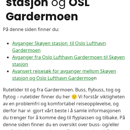
stasjon
og
OSL
Gardermoen
På denne siden finner du:
Avganger Skøyen stasjon til Oslo Lufthavn
Gardermoen
Avganger fra Oslo Lufthavn Gardermoen til Skøyen
stasjon
Avansert reisesøk for avganger mellom Skøyen
stasjon og Oslo Lufthavn Gardermoe
n
Rutetider til og fra Gardermoen. Buss, flybuss, tog og
flytog – rutetider finner du her 🙂 Vi forstår viktigheten
av en problemfri og komfortabel reiseopplevelse, og
derfor har vi gjort vårt beste i å samle informasjonen
du trenger for å komme deg til flyplassen og tilbake. På
denne siden finner du en oversikt over buss- og/eller