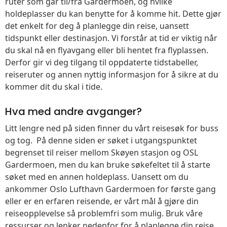
ruter som går til/fra Gardermoen, og hvilke
holdeplasser du kan benytte for å komme hit. Dette gjør
det enkelt for deg å planlegge din reise, uansett
tidspunkt eller destinasjon. Vi forstår at tid er viktig når
du skal nå en flyavgang eller bli hentet fra flyplassen.
Derfor gir vi deg tilgang til oppdaterte tidstabeller,
reiseruter og annen nyttig informasjon for å sikre at du
kommer dit du skal i tide.
Hva med andre avganger?
Litt lengre ned på siden finner du vårt reisesøk for buss
og tog. På denne siden er søket i utgangspunktet
begrenset til reiser mellom Skøyen stasjon og OSL
Gardermoen, men du kan bruke søkefeltet til å starte
søket med en annen holdeplass. Uansett om du
ankommer Oslo Lufthavn Gardermoen for første gang
eller er en erfaren reisende, er vårt mål å gjøre din
reiseopplevelse så problemfri som mulig. Bruk våre
ressurser og lenker nedenfor for å planlegge din reise