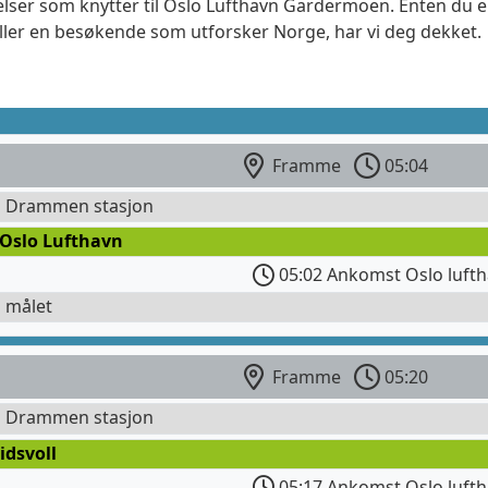
elser som knytter til Oslo Lufthavn Gardermoen. Enten du er
eller en besøkende som utforsker Norge, har vi deg dekket.
Framme
05:04
l Drammen stasjon
 Oslo Lufthavn
05:02 Ankomst Oslo lufth
l målet
Framme
05:20
l Drammen stasjon
idsvoll
05:17 Ankomst Oslo lufth