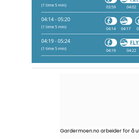
(1 time 5 min)
03:59
04:02
04:14 - 05:20
(1 time 5 min)
04:14
04:17
0
04:19 - 05:24
FLY
(1 time 5 min)
04:19
04:22
Gardermoen.no arbeider for å ut