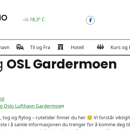
18,3° C
havn
Til og Fra
Hotell
Kurs og 
g
OSL Gardermoen
il
og Oslo Lufthavn Gardermoe
n
, tog og flytog – rutetider finner du her 🙂 Vi forstår vikt
este i å samle informasjonen du trenger for å komme deg til