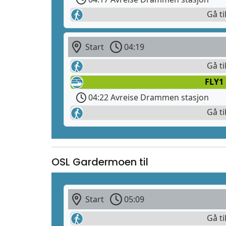
Gå ti
Start
04:19
Gå ti
FLY1
04:22 Avreise Drammen stasjon
Gå ti
OSL Gardermoen til
Start
05:09
Gå ti