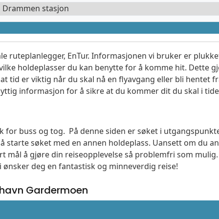
l Drammen stasjon
le ruteplanlegger, EnTur. Informasjonen vi bruker er plukket
vilke holdeplasser du kan benytte for å komme hit. Dette gjø
t tid er viktig når du skal nå en flyavgang eller bli hentet fr
yttig informasjon for å sikre at du kommer dit du skal i tide
søk for buss og tog. På denne siden er søket i utgangspunkt
l å starte søket med en annen holdeplass. Uansett om du
vårt mål å gjøre din reiseopplevelse så problemfri som mulig
Vi ønsker deg en fantastisk og minneverdig reise!
fthavn Gardermoen