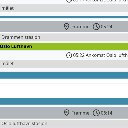
l målet
Framme
05:24
l Drammen stasjon
 Oslo Lufthavn
05:22 Ankomst Oslo lufth
l målet
Framme
06:14
l Oslo lufthavn stasjon