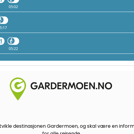
05:02
5:17
1
05:22
vikle destinasjonen Gardermoen, og skal være en informa
for alle reisende