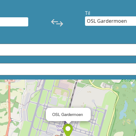
Til
×
OSL Gardermoen