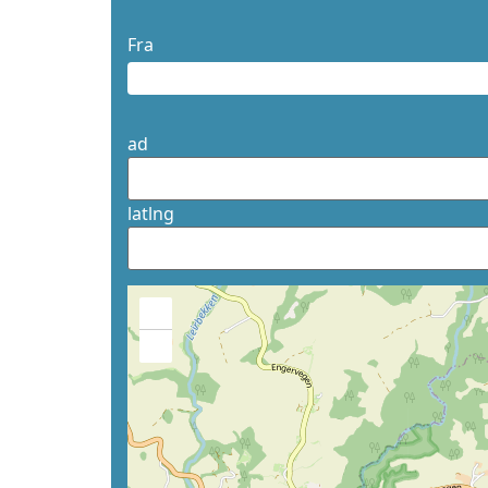
Fra
ad
latlng
+
−