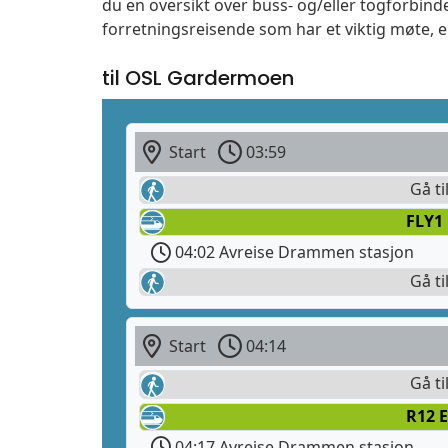
du en oversikt over buss- og/eller togforbind
forretningsreisende som har et viktig møte, 
til OSL Gardermoen
Start
03:59
Gå ti
FLY1
04:02 Avreise Drammen stasjon
Gå ti
Start
04:14
Gå ti
R12 E
04:17 Avreise Drammen stasjon