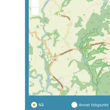
+
−
Nå
Annet tidspunkt