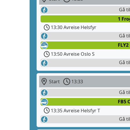
Gå ti
1 Fr
13:30 Avreise Helsfyr
Gå ti
FLY2
13:50 Avreise Oslo S
Gå ti
Start
13:33
Gå ti
FB5 
13:35 Avreise Helsfyr T
Gå ti