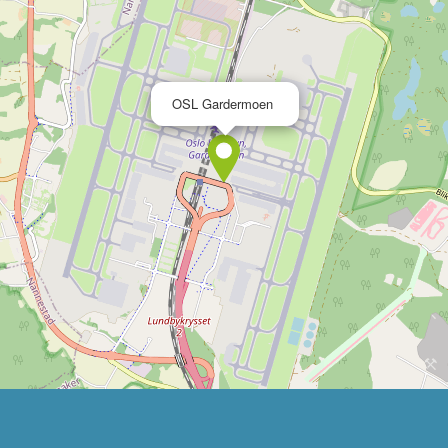
×
OSL Gardermoen