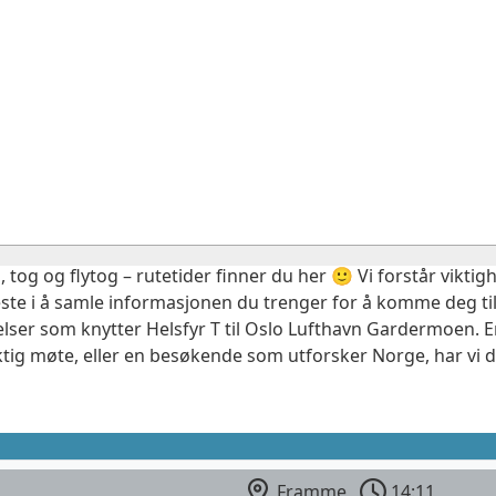
, tog og flytog – rutetider finner du her 🙂 Vi forstår vikt
este i å samle informasjonen du trenger for å komme deg til
elser som knytter Helsfyr T til Oslo Lufthavn Gardermoen. E
ktig møte, eller en besøkende som utforsker Norge, har vi 
Framme
14:11