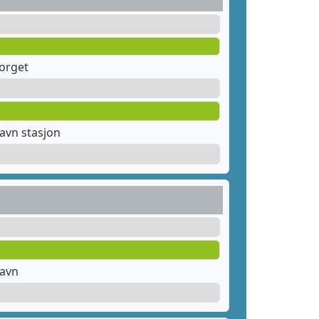
orget
avn stasjon
havn