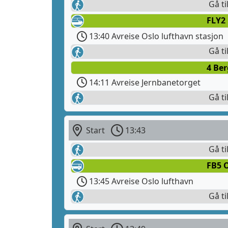
Gå ti
FLY2 
13:40 Avreise Oslo lufthavn stasjon
Gå ti
4 Ber
14:11 Avreise Jernbanetorget
Gå ti
Start
13:43
Gå ti
FB5 O
13:45 Avreise Oslo lufthavn
Gå ti