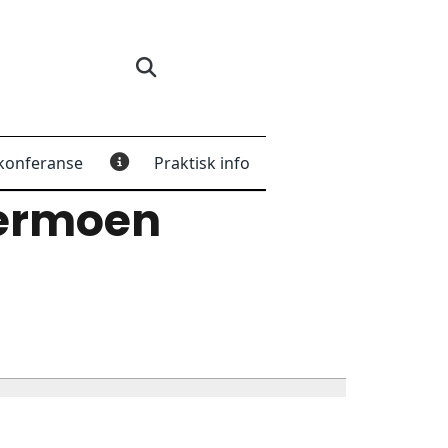
konferanse
Praktisk info
ermoen