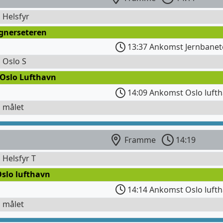
l Helsfyr
ognerseteren
13:37 Ankomst Jernbanet
l Oslo S
 Oslo Lufthavn
14:09 Ankomst Oslo lufth
l målet
Framme
14:19
l Helsfyr T
Oslo lufthavn
14:14 Ankomst Oslo luft
l målet