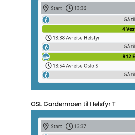
Start
13:36
Gå ti
4 Ves
13:38 Avreise Helsfyr
Gå ti
R12 E
13:54 Avreise Oslo S
Gå ti
OSL Gardermoen til Helsfyr T
Start
13:37