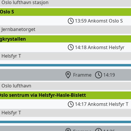
l Oslo lufthavn stasjon
Oslo S
13:59 Ankomst Oslo S
l Jernbanetorget
gkrystallen
14:18 Ankomst Helsfyr
l Helsfyr T
Framme
14:19
l Oslo lufthavn
slo sentrum via Helsfyr-Hasle-Bislett
14:17 Ankomst Helsfyr T
l Helsfyr T