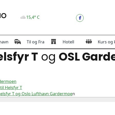
15,4° C
havn
Til og Fra
Hotell
Kurs og 
lsfyr T
og
OSL Gard
rdermoen
l Helsfyr T
Helsfyr T og Oslo Lufthavn Gardermoe
n