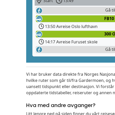
Start
13:49
Gå ti
FB10
13:50 Avreise Oslo lufthavn
300 
14:17 Avreise Furuset skole
Gå ti
Vi har bruker data direkte fra Norges Nasjona
hvilke ruter som går til/fra Gardermoen, og h
uansett tidspunkt eller destinasjon. Vi forstår a
oppdaterte tidstabeller, reiseruter og annen n
Hva med andre avganger?
Litt lengre ned på siden finner du vårt reise