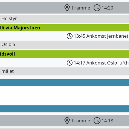
Framme
14:20
l Helsfyr
tli via Majorstuen
13:45 Ankomst Jernbanet
l Oslo S
idsvoll
14:17 Ankomst Oslo lufth
l målet
Framme
14:18