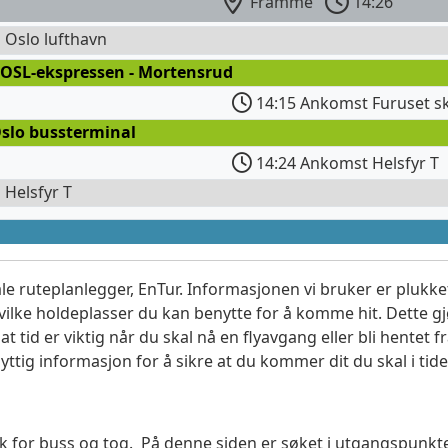
Framme
14:26
l Oslo lufthavn
 OSL-ekspressen - Mortensrud
14:15 Ankomst Furuset s
Oslo bussterminal
14:24 Ankomst Helsfyr T
l Helsfyr T
le ruteplanlegger, EnTur. Informasjonen vi bruker er plukket
vilke holdeplasser du kan benytte for å komme hit. Dette gjø
t tid er viktig når du skal nå en flyavgang eller bli hentet fr
yttig informasjon for å sikre at du kommer dit du skal i tide
søk for buss og tog. På denne siden er søket i utgangspunkte