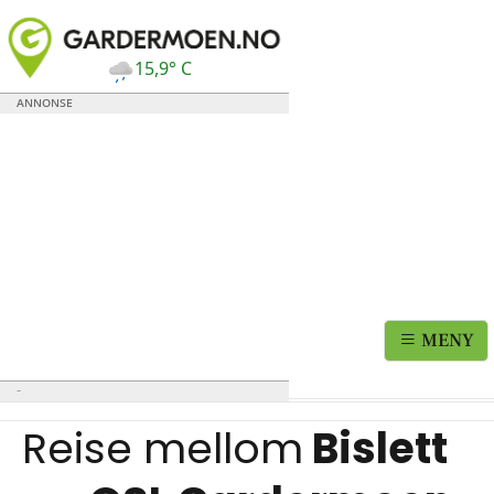
15,9° C
MENY
Reise mellom
Bislett