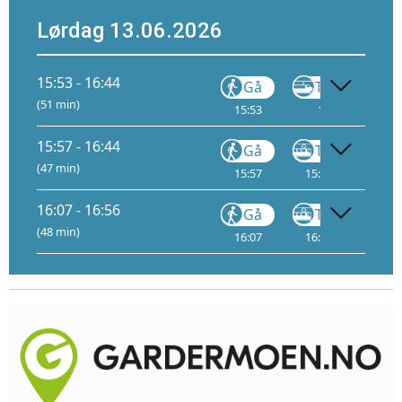
Lørdag 13.06.2026
15:53 - 16:44
Gå
Tog
FLY1
(51 min)
15:53
16:13
3
15:57 - 16:44
Gå
Trikk
(47 min)
15:57
15:59
A
1
16:07 - 16:56
Gå
Trikk
(48 min)
16:07
16:09
A
1