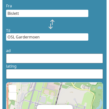
Fra
Til
ad
latlng
+
−
×