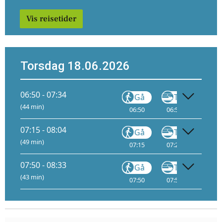
Vis reisetider
Torsdag 18.06.2026
06:50 - 07:34
Gå
Tog
(44 min)
06:50
06:55
1
07:
07:15 - 08:04
Gå
Tog
(49 min)
07:15
07:20
1
08:
07:50 - 08:33
Gå
Tog
(43 min)
07:50
07:55
1
08: