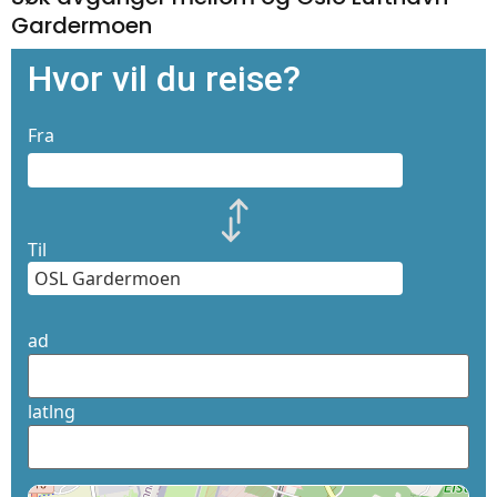
Gardermoen
Hvor vil du reise?
Fra
Til
ad
latlng