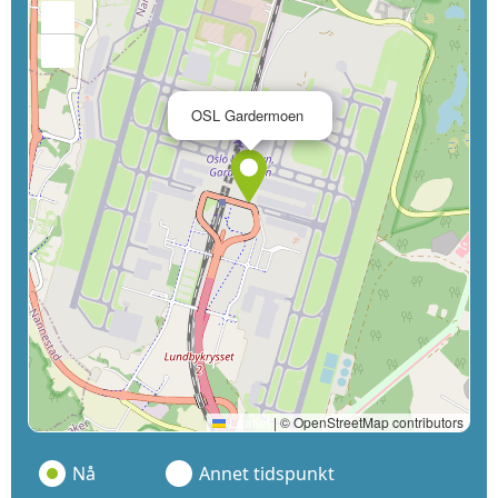
+
−
×
OSL Gardermoen
Leaflet
|
© OpenStreetMap contributors
Nå
Annet tidspunkt