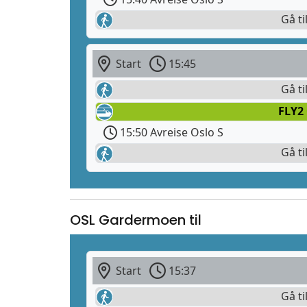
Gå ti
Start
15:45
Gå ti
FLY2
15:50 Avreise Oslo S
Gå ti
OSL Gardermoen til
Start
15:37
Gå ti