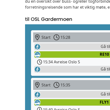
du en oversikt over buss- og/eller togforbind
forretningsreisende som har et viktig møte, 
til OSL Gardermoen
Start
15:28
Gå ti
RE10
15:34 Avreise Oslo S
Gå ti
Start
15:35
Gå ti
FLY1
15:40 Avreise Oslo S