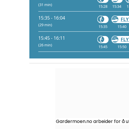
(31 min)
15:28
15:34
1
15:35 - 16:04
FLY
(29 min)
15:35
15:40
15:45 - 16:11
FLY
(26 min)
15:45
15:50
Gardermoen.no arbeider for å ut