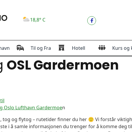
18,8° C
havn
Til og Fra
Hotell
Kurs og 
g
OSL Gardermoen
il
og Oslo Lufthavn Gardermoe
n
, tog og flytog – rutetider finner du her 🙂 Vi forstår vikt
este i å samle informasjonen du trenger for å komme deg til