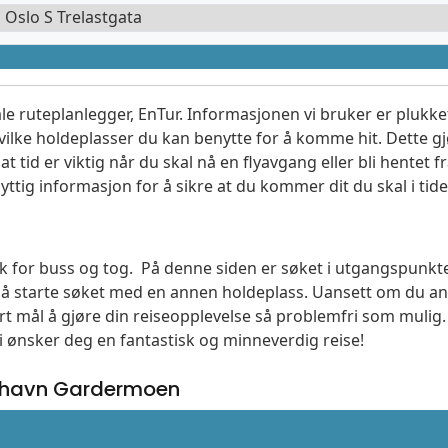
l Oslo S Trelastgata
le ruteplanlegger, EnTur. Informasjonen vi bruker er plukket
vilke holdeplasser du kan benytte for å komme hit. Dette gjø
t tid er viktig når du skal nå en flyavgang eller bli hentet fr
yttig informasjon for å sikre at du kommer dit du skal i tide
søk for buss og tog. På denne siden er søket i utgangspunkt
l å starte søket med en annen holdeplass. Uansett om du
vårt mål å gjøre din reiseopplevelse så problemfri som mulig
Vi ønsker deg en fantastisk og minneverdig reise!
fthavn Gardermoen