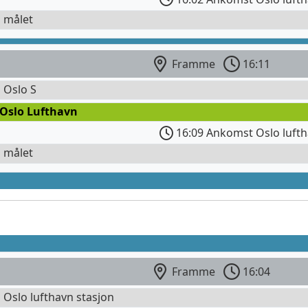
l målet
Framme
16:11
l Oslo S
 Oslo Lufthavn
16:09 Ankomst Oslo lufth
l målet
Framme
16:04
l Oslo lufthavn stasjon