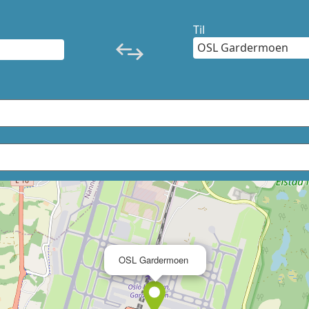
Til
×
OSL Gardermoen