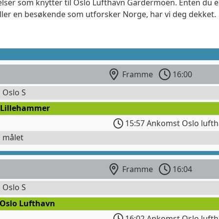
elser som knytter til Oslo Lufthavn Gardermoen. Enten du er
eller en besøkende som utforsker Norge, har vi deg dekket.
Framme
16:00
l Oslo S
 Lillehammer
15:57 Ankomst Oslo lufth
l målet
Framme
16:04
l Oslo S
 Oslo Lufthavn
16:02 Ankomst Oslo lufth