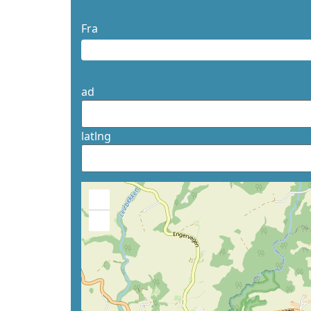
Fra
ad
latlng
+
−