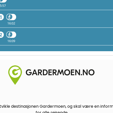
5:57
1
16:02
2
16:09
vikle destinasjonen Gardermoen, og skal være en informa
for alle reisende