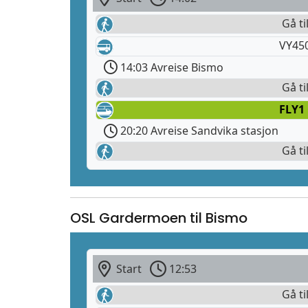
Gå ti
VY45
14:03 Avreise Bismo
Gå ti
FLY1
20:20 Avreise Sandvika stasjon
Gå ti
OSL Gardermoen til Bismo
Start
12:53
Gå ti