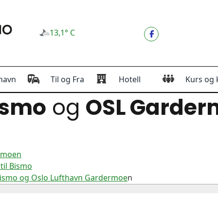
13,1° C
havn
Til og Fra
Hotell
Kurs og 
ismo
og
OSL Garder
ermoen
til Bismo
Bismo og Oslo Lufthavn Gardermoe
n