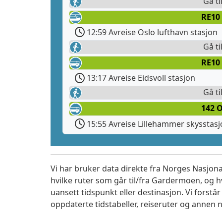
Gå ti
RE10
12:59 Avreise Oslo lufthavn stasjon
Gå ti
RE10
13:17 Avreise Eidsvoll stasjon
Gå ti
142 O
15:55 Avreise Lillehammer skysstas
Vi har bruker data direkte fra Norges Nasjona
hvilke ruter som går til/fra Gardermoen, og h
uansett tidspunkt eller destinasjon. Vi forstår a
oppdaterte tidstabeller, reiseruter og annen n