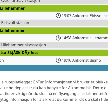
l Oslo lufthavn stasjon
 Lillehammer
13:07 Ankomst Eidsvoll s
l Eidsvoll stasjon
 Lillehammer
14:58 Ankomst Lillehamm
l Lillehammer skysstasjon
tta-SkjÃ¥k-DÃ¸nfoss
jon
19:10 Ankomst Bismo
le ruteplanlegger, EnTur. Informasjonen vi bruker er plukket
vilke holdeplasser du kan benytte for å komme hit. Dette gjø
t tid er viktig når du skal nå en flyavgang eller bli hentet fr
yttig informasjon for å sikre at du kommer dit du skal i tide