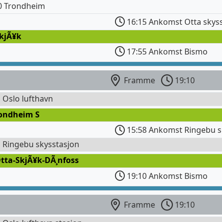
0 Trondheim
16:15 Ankomst Otta skys
SkjÃ¥k
17:55 Ankomst Bismo
Framme
19:10
l Oslo lufthavn
rondheim S
15:58 Ankomst Ringebu s
l Ringebu skysstasjon
tta-SkjÃ¥k-DÃ¸nfoss
19:10 Ankomst Bismo
Framme
19:10