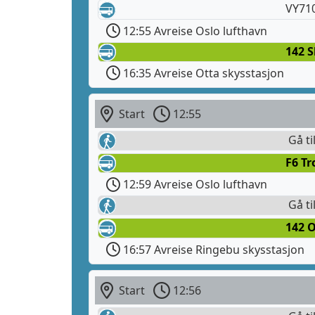
VY71
12:55 Avreise Oslo lufthavn
142 
16:35 Avreise Otta skysstasjon
Start
12:55
Gå ti
F6 T
12:59 Avreise Oslo lufthavn
Gå ti
142 O
16:57 Avreise Ringebu skysstasjon
Start
12:56