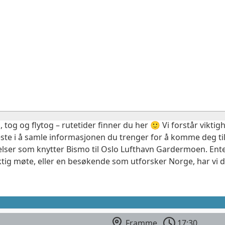
, tog og flytog – rutetider finner du her 🙂 Vi forstår vikt
este i å samle informasjonen du trenger for å komme deg til
elser som knytter Bismo til Oslo Lufthavn Gardermoen. Ente
ktig møte, eller en besøkende som utforsker Norge, har vi 
Framme
17:30