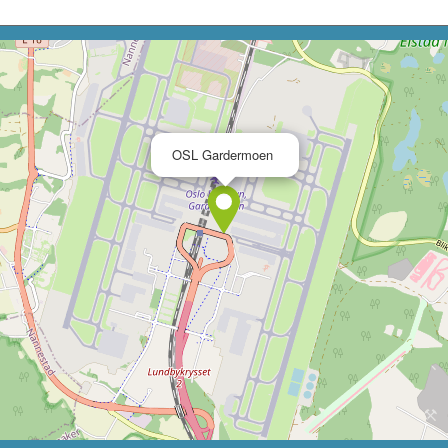
×
OSL Gardermoen