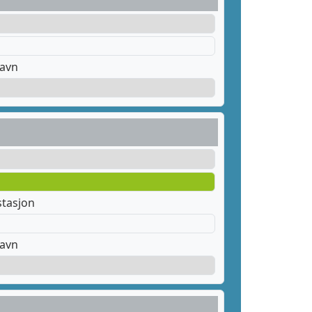
havn
stasjon
havn