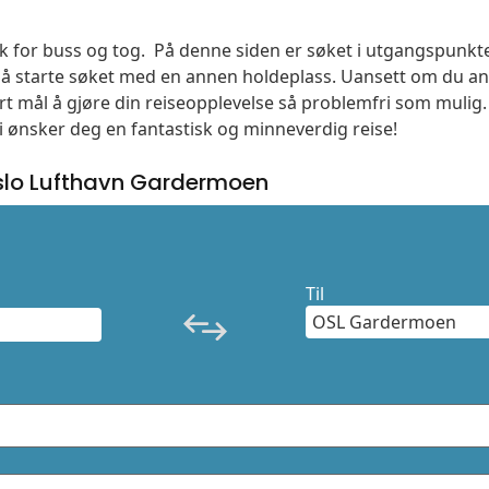
søk for buss og tog. På denne siden er søket i utgangspunkt
l å starte søket med en annen holdeplass. Uansett om du
vårt mål å gjøre din reiseopplevelse så problemfri som mulig
Vi ønsker deg en fantastisk og minneverdig reise!
slo Lufthavn Gardermoen
Til