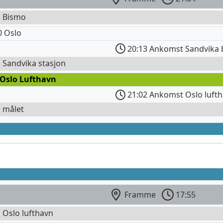
l Bismo
0 Oslo
20:13 Ankomst Sandvika 
l Sandvika stasjon
 Oslo Lufthavn
21:02 Ankomst Oslo lufth
l målet
Framme
17:55
l Oslo lufthavn