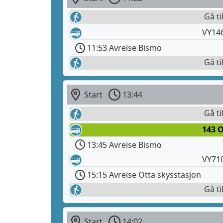
Gå ti
VY14
11:53 Avreise Bismo
Gå ti
Start
13:44
Gå ti
143 
13:45 Avreise Bismo
VY710
15:15 Avreise Otta skysstasjon
Gå ti
Start
14:02