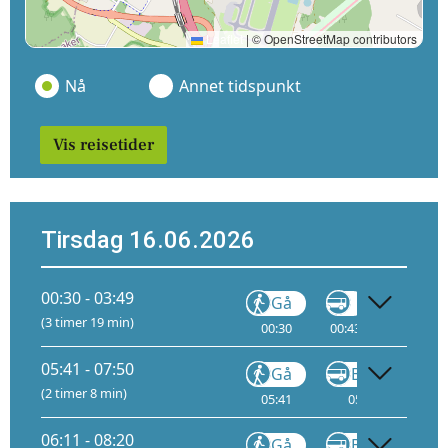
Leaflet
|
© OpenStreetMap contributors
Nå
Annet tidspunkt
Vis reisetider
Tirsdag 16.06.2026
00:30 - 03:49
Gå
Gå
(3 timer 19 min)
00:30
00:43
01:55
05:41 - 07:50
Gå
Buss
(2 timer 8 min)
05:41
05:47
05
06:11 - 08:20
Gå
Buss