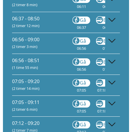
(2 timer 8 min)
06:11
06:17
06
06:37 - 08:50
Gå
Buss
(2 timer 12 min)
06:37
06:38
06
06:56 - 09:00
Gå
Buss
(2 timer 3 min)
06:56
07:02
07
06:56 - 08:51
Gå
Buss
(1 time 55 min)
06:56
07:02
07
07:05 - 09:20
Gå
Gå
(2 timer 14 min)
07:05
07:18
08:34
07:05 - 09:11
Gå
Gå
(2 timer 6 min)
07:05
07:18
08:34
07:12 - 09:20
Gå
Buss
(2 timer 7 min)