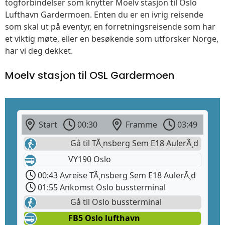
togforbindelser som knytter Moelv stasjon til Oslo
Lufthavn Gardermoen. Enten du er en ivrig reisende
som skal ut på eventyr, en forretningsreisende som har
et viktig møte, eller en besøkende som utforsker Norge,
har vi deg dekket.
Moelv stasjon til OSL Gardermoen
Start
00:30
Framme
03:49
Gå til TÃ¸nsberg Sem E18 AulerÃ¸d
VY190 Oslo
00:43 Avreise TÃ¸nsberg Sem E18 AulerÃ¸d
01:55 Ankomst Oslo bussterminal
Gå til Oslo bussterminal
FB5 Oslo lufthavn