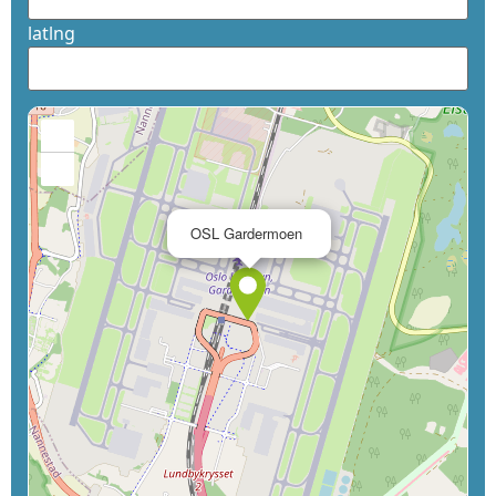
latlng
+
−
×
OSL Gardermoen