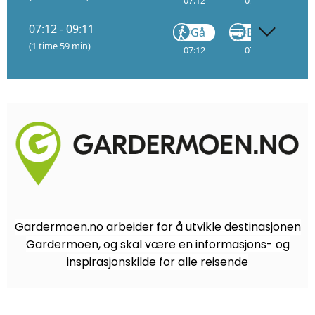
07:12
07:13
07
07:12 - 09:11
Gå
Buss
(1 time 59 min)
07:12
07:13
07
Gardermoen.no arbeider for å utvikle destinasjonen
Gardermoen, og skal være en informasjons- og
inspirasjonskilde for alle reisende