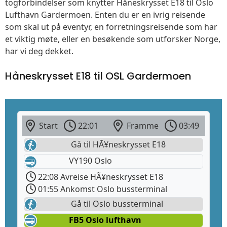
togforbindelser som knytter Håneskrysset E18 til Oslo
Lufthavn Gardermoen. Enten du er en ivrig reisende
som skal ut på eventyr, en forretningsreisende som har
et viktig møte, eller en besøkende som utforsker Norge,
har vi deg dekket.
Håneskrysset E18 til OSL Gardermoen
Start
22:01
Framme
03:49
Gå til HÃ¥neskrysset E18
VY190 Oslo
22:08 Avreise HÃ¥neskrysset E18
01:55 Ankomst Oslo bussterminal
Gå til Oslo bussterminal
FB5 Oslo lufthavn