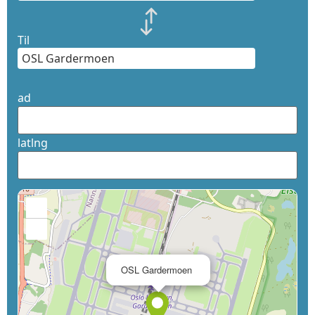
Til
ad
latlng
+
−
×
OSL Gardermoen