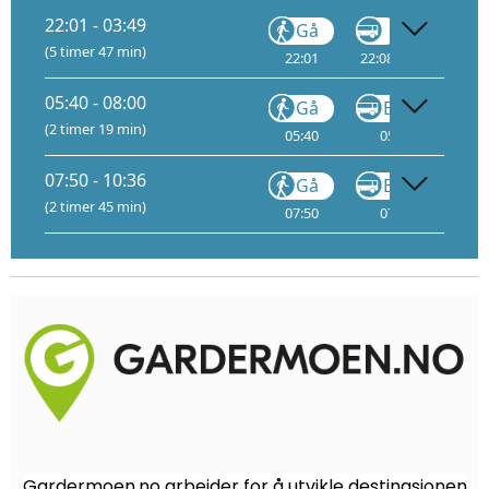
22:01 - 03:49
Gå
Gå
(5 timer 47 min)
22:01
22:08
01:55
05:40 - 08:00
Gå
Buss
(2 timer 19 min)
05:40
05:47
05
07:50 - 10:36
Gå
Buss
(2 timer 45 min)
07:50
07:57
08
Gardermoen.no arbeider for å utvikle destinasjonen