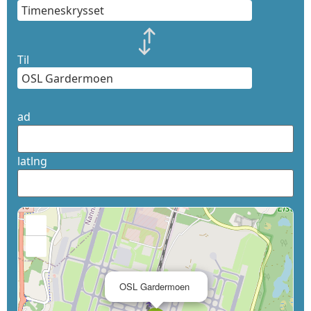
Til
ad
latlng
+
−
×
OSL Gardermoen