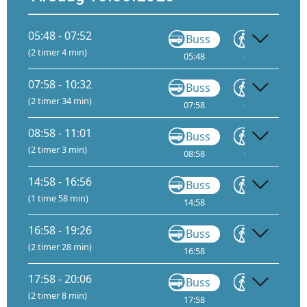
05:48 - 07:52
Buss
Gå
(2 timer 4 min)
05:48
05:59
06:
07:58 - 10:32
Buss
Gå
(2 timer 34 min)
07:58
08:09
09:
08:58 - 11:01
Buss
Gå
(2 timer 3 min)
08:58
09:09
09:
14:58 - 16:56
Buss
Gå
(1 time 58 min)
14:58
15:09
15:
16:58 - 19:26
Buss
Gå
(2 timer 28 min)
16:58
17:09
18:
17:58 - 20:06
Buss
Gå
(2 timer 8 min)
17:58
18:09
19: