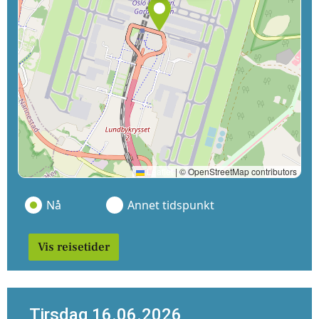
Leaflet
|
© OpenStreetMap contributors
Nå
Annet tidspunkt
Vis reisetider
Tirsdag 16.06.2026