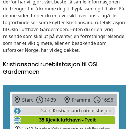
derfor har vi gjort vårt beste i å samle informasjonen
du trenger for å komme deg til flyplassen og tilbake. På
denne siden finner du en oversikt over buss- og/eller
togforbindelser som knytter Kristiansand rutebilstasjon
til Oslo Lufthavn Gardermoen. Enten du er en ivrig
reisende som skal ut på eventyr, en forretningsreisende
som har et viktig møte, eller en besøkende som
utforsker Norge, har vi deg dekket.
Kristiansand rutebilstasjon til OSL
Gardermoen
Start
14:39
Framme
16:56
Gå til Kristiansand rutebilstasjon
35 Kjevik lufthavn - Tveit
14:40 Avreise Kristiansand rutebilstasjon