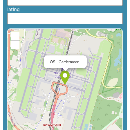
latlng
+
−
×
OSL Gardermoen