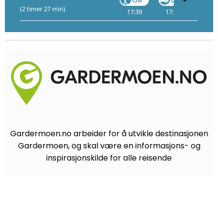
(2 timer 27 min)
17:39
17:40
4
18
Gardermoen.no arbeider for å utvikle destinasjonen
Gardermoen, og skal være en informasjons- og
inspirasjonskilde for alle reisende