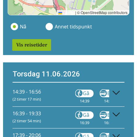
Leaflet
|
© OpenStreetMap contributors
Nå
Annet tidspunkt
Vis reisetider
Torsdag 11.06.2026
14:39 - 16:56
Gå
Buss
(2 timer 17 min)
14:39
14:40
4
15
16:39 - 19:33
Gå
Buss
(2 timer 54 min)
16:39
16:40
4
17
17:39 - 20:06
Gå
Buss