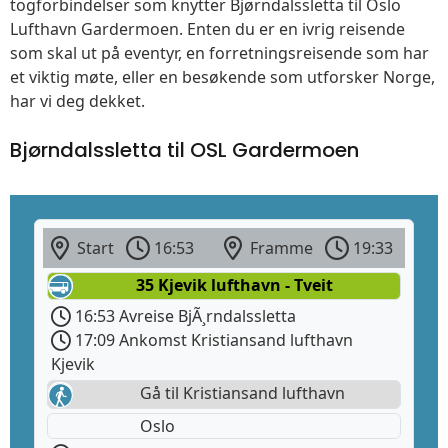
togforbindelser som knytter Bjørndalssletta til Oslo
Lufthavn Gardermoen. Enten du er en ivrig reisende
som skal ut på eventyr, en forretningsreisende som har
et viktig møte, eller en besøkende som utforsker Norge,
har vi deg dekket.
Bjørndalssletta til OSL Gardermoen
Start
16:53
Framme
19:33
35 Kjevik lufthavn - Tveit
16:53 Avreise BjÃ¸rndalssletta
17:09 Ankomst Kristiansand lufthavn
Kjevik
Gå til Kristiansand lufthavn
Oslo