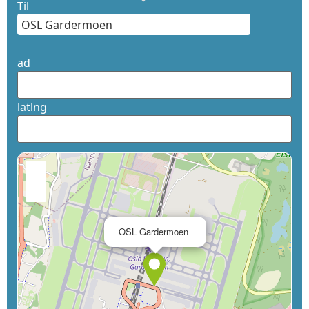
Til
ad
latlng
+
−
×
OSL Gardermoen