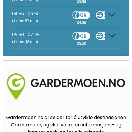
03:56
04:01
04:56 - 06:50
Gå
Buss
FB11
(1 time 53 min)
04:56
05:01
05:50 - 07:39
Gå
Buss
FB11
(1 time 48 min)
05:50
05:55
Gardermoen.no arbeider for å utvikle destinasjonen
Gardermoen, og skal være en informasjons- og