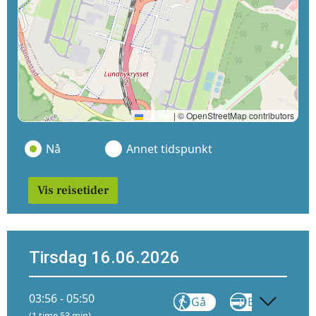
Leaflet
|
© OpenStreetMap contributors
Nå
Annet tidspunkt
Vis reisetider
Tirsdag 16.06.2026
03:56 - 05:50
Gå
Buss
FB11
(1 time 53 min)