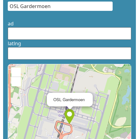
ad
latlng
+
−
×
OSL Gardermoen