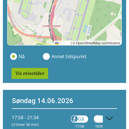
Leaflet
|
© OpenStreetMap contributors
Nå
Annet tidspunkt
Vis reisetider
Søndag 14.06.2026
17:58 - 21:34
Gå
Gå
(3 timer 36 min)
17:58
18:00
18:23