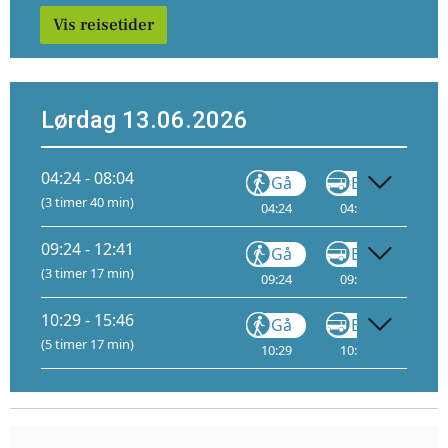
Vis reisetider
Lørdag 13.06.2026
04:24 - 08:04
Gå
Buss
(3 timer 40 min)
04:24
04:40
6
05
09:24 - 12:41
Gå
Buss
(3 timer 17 min)
09:24
09:40
6
10
10:29 - 15:46
Gå
Buss
(5 timer 17 min)
10:29
10:45
6
11