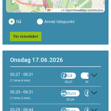
Leaflet
|
© OpenStreetMap contributors
Nå
Annet tidspunkt
Vis reisetider
Onsdag 17.06.2026
05:27 - 06:31
Gå
Metro
(1 time 4 min)
05:27
05:32
1
05:29 - 06:31
Buss
Gå
(1 time 2 min)
05:29
05:36
05
05:29 - 06:44
Buss
Gå