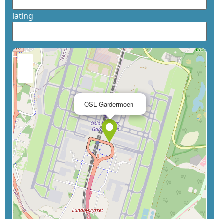
latlng
+
−
×
OSL Gardermoen