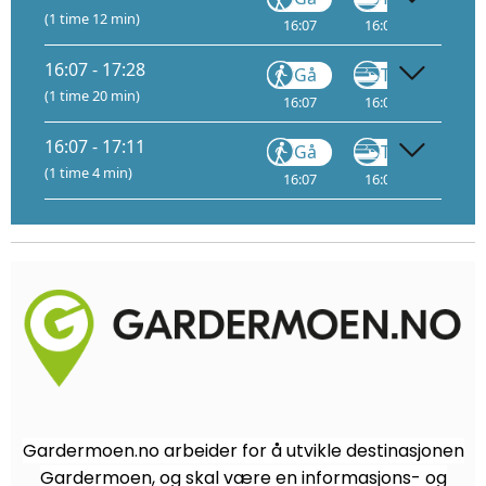
(1 time 12 min)
16:07
16:08
1
16:
16:07 - 17:28
Gå
Tog
(1 time 20 min)
16:07
16:08
1
16:
16:07 - 17:11
Gå
Tog
(1 time 4 min)
16:07
16:08
1
16:
Gardermoen.no arbeider for å utvikle destinasjonen
Gardermoen, og skal være en informasjons- og