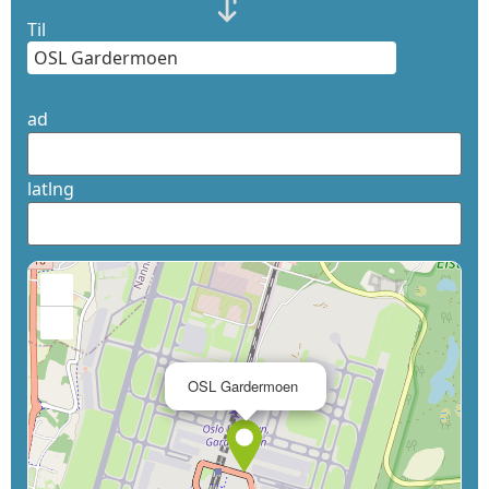
Til
ad
latlng
+
−
×
OSL Gardermoen