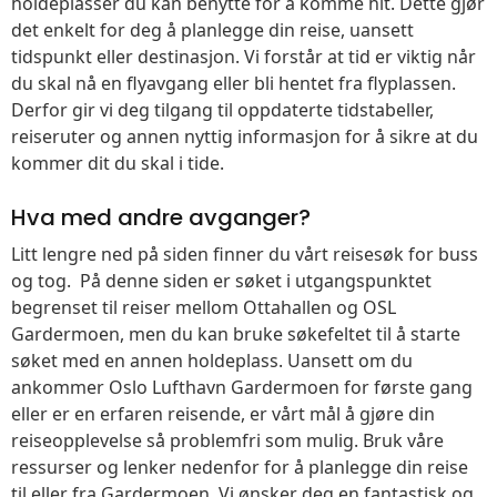
holdeplasser du kan benytte for å komme hit. Dette gjør
det enkelt for deg å planlegge din reise, uansett
tidspunkt eller destinasjon. Vi forstår at tid er viktig når
du skal nå en flyavgang eller bli hentet fra flyplassen.
Derfor gir vi deg tilgang til oppdaterte tidstabeller,
reiseruter og annen nyttig informasjon for å sikre at du
kommer dit du skal i tide.
Hva med andre avganger?
Litt lengre ned på siden finner du vårt reisesøk for buss
og tog. På denne siden er søket i utgangspunktet
begrenset til reiser mellom Ottahallen og OSL
Gardermoen, men du kan bruke søkefeltet til å starte
søket med en annen holdeplass. Uansett om du
ankommer Oslo Lufthavn Gardermoen for første gang
eller er en erfaren reisende, er vårt mål å gjøre din
reiseopplevelse så problemfri som mulig. Bruk våre
ressurser og lenker nedenfor for å planlegge din reise
til eller fra Gardermoen. Vi ønsker deg en fantastisk og