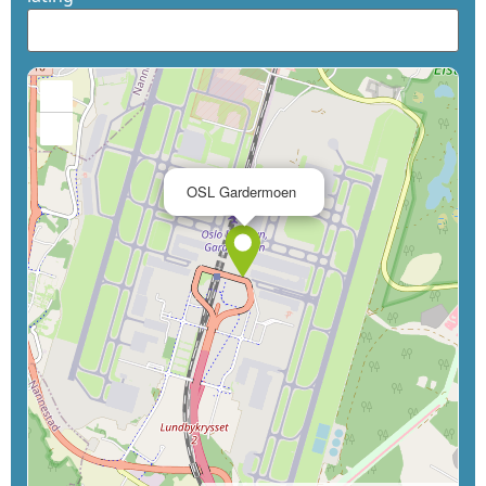
+
−
×
OSL Gardermoen