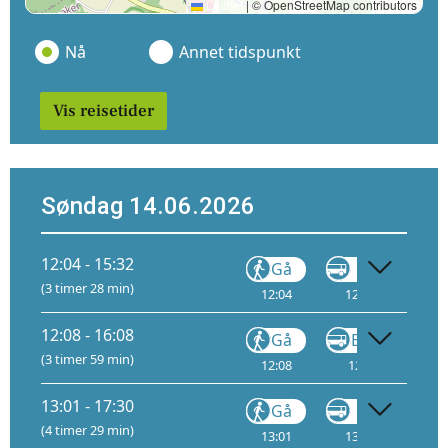
Leaflet
|
© OpenStreetMap contributors
Nå
Annet tidspunkt
Vis reisetider
Søndag 14.06.2026
12:04 - 15:32
Gå
VY710
(3 timer 28 min)
12:04
12:15
A
12:08 - 16:08
Gå
Buss
F6
(3 timer 59 min)
12:08
12:20
D
13:01 - 17:30
Gå
VY146
(4 timer 29 min)
13:01
13:12
A