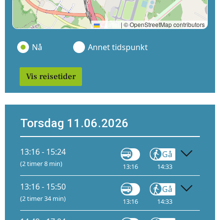
Leaflet
|
© OpenStreetMap contributors
Nå
Annet tidspunkt
Vis reisetider
Torsdag 11.06.2026
13:16 - 15:24
Gå
Tog
(2 timer 8 min)
13:16
14:33
14:40
13:16 - 15:50
Gå
Tog
(2 timer 34 min)
13:16
14:33
15:05
4