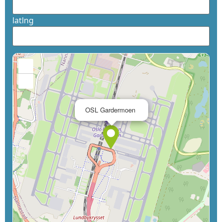
latlng
+
−
×
OSL Gardermoen