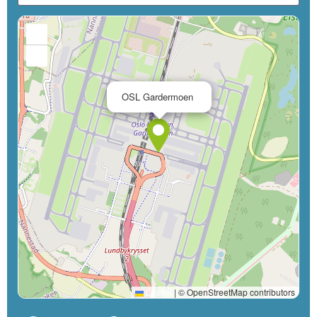
+
−
×
OSL Gardermoen
Leaflet
|
© OpenStreetMap contributors