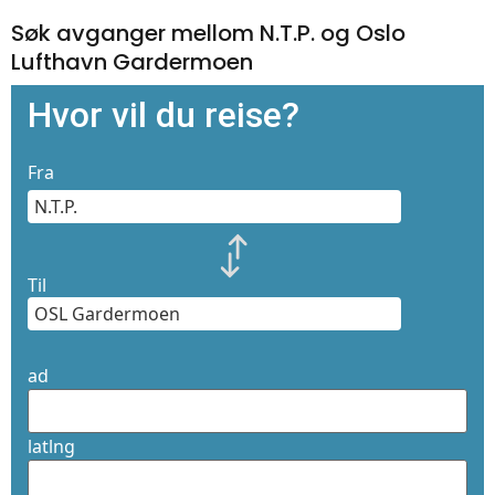
Søk avganger mellom N.T.P. og Oslo
Lufthavn Gardermoen
Hvor vil du reise?
Fra
Til
ad
latlng