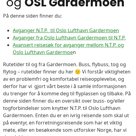
og
OSL Gardermoen
På denne siden finner du:
Avganger N.T.P. til Oslo Lufthavn Gardermoen
Avganger fra Oslo Lufthavn Gardermoen til N.T.P.
Avansert reisesøk for avganger mellom N.T.P. og
Oslo Lufthavn Gardermoe
n
Rutetider til og fra Gardermoen. Buss, flybuss, tog og
flytog – rutetider finner du her 🙂 Vi forstår viktigheten
av en problemfri og komfortabel reiseopplevelse, og
derfor har vi gjort vårt beste i å samle informasjonen
du trenger for å komme deg til flyplassen og tilbake. På
denne siden finner du en oversikt over buss- og/eller
togforbindelser som knytter N.T.P. til Oslo Lufthavn
Gardermoen. Enten du er en ivrig reisende som skal ut
på eventyr, en forretningsreisende som har et viktig
møte, eller en besøkende som utforsker Norge, har vi