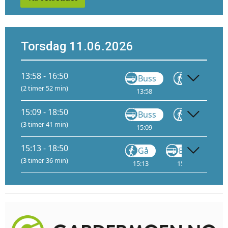
Torsdag 11.06.2026
13:58 - 16:50
Buss
Gå
(2 timer 52 min)
13:58
15:03
15
15:09 - 18:50
Buss
Gå
(3 timer 41 min)
15:09
15:14
15:13 - 18:50
Gå
Buss
(3 timer 36 min)
15:13
15:26
16