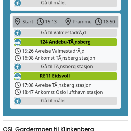
Gå til målet
Start
15:13
Framme
18:50
Gå til ValmestadrÃ¸d
124 Andebu-TÃ¸nsberg
15:26 Avreise ValmestadrÃ¸d
16:08 Ankomst TÃ¸nsberg stasjon
Gå til TÃ¸nsberg stasjon
RE11 Eidsvoll
17:08 Avreise TÃ¸nsberg stasjon
18:47 Ankomst Oslo lufthavn stasjon
Gå til målet
OSL Gardermoen til Klinkenberg