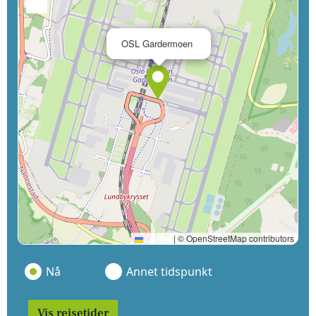
−
×
OSL Gardermoen
Leaflet
|
© OpenStreetMap contributors
Nå
Annet tidspunkt
Vis reisetider