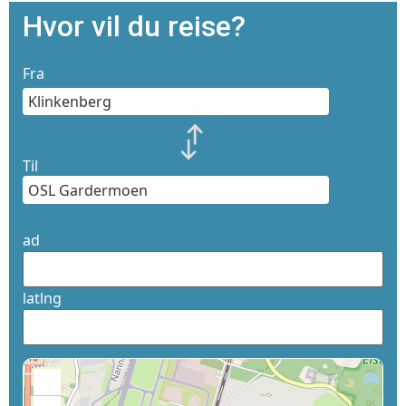
Hvor vil du reise?
Fra
Til
ad
latlng
+