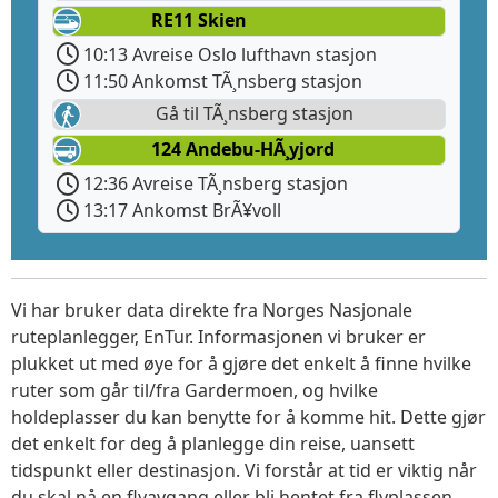
RE11 Skien
10:13 Avreise Oslo lufthavn stasjon
11:50 Ankomst TÃ¸nsberg stasjon
Gå til TÃ¸nsberg stasjon
124 Andebu-HÃ¸yjord
12:36 Avreise TÃ¸nsberg stasjon
13:17 Ankomst BrÃ¥voll
Vi har bruker data direkte fra Norges Nasjonale
ruteplanlegger, EnTur. Informasjonen vi bruker er
plukket ut med øye for å gjøre det enkelt å finne hvilke
ruter som går til/fra Gardermoen, og hvilke
holdeplasser du kan benytte for å komme hit. Dette gjør
det enkelt for deg å planlegge din reise, uansett
tidspunkt eller destinasjon. Vi forstår at tid er viktig når
du skal nå en flyavgang eller bli hentet fra flyplassen.