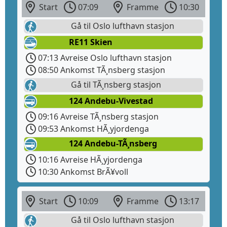
Start
07:09
Framme
10:30
Gå til Oslo lufthavn stasjon
RE11 Skien
07:13 Avreise Oslo lufthavn stasjon
08:50 Ankomst TÃ¸nsberg stasjon
Gå til TÃ¸nsberg stasjon
124 Andebu-Vivestad
09:16 Avreise TÃ¸nsberg stasjon
09:53 Ankomst HÃ¸yjordenga
124 Andebu-TÃ¸nsberg
10:16 Avreise HÃ¸yjordenga
10:30 Ankomst BrÃ¥voll
Start
10:09
Framme
13:17
Gå til Oslo lufthavn stasjon