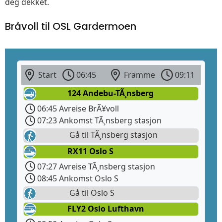
deg dekket.
Bråvoll til OSL Gardermoen
Start
06:45
Framme
09:11
124 Andebu-TÃ¸nsberg
06:45 Avreise BrÃ¥voll
07:23 Ankomst TÃ¸nsberg stasjon
Gå til TÃ¸nsberg stasjon
RX11 Oslo S
07:27 Avreise TÃ¸nsberg stasjon
08:45 Ankomst Oslo S
Gå til Oslo S
FLY2 Oslo Lufthavn