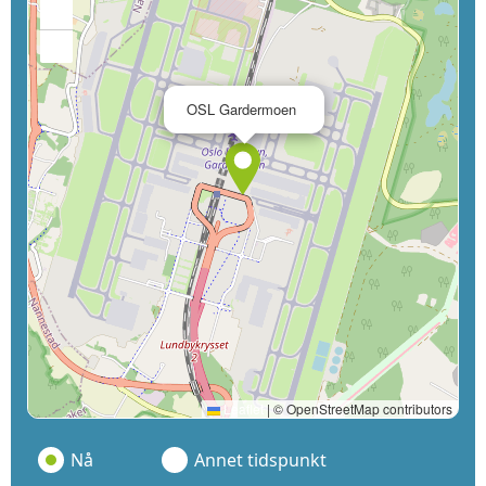
+
−
×
OSL Gardermoen
Leaflet
|
© OpenStreetMap contributors
Nå
Annet tidspunkt