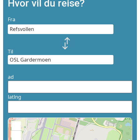
Hvor vil du reise?
Fra
Til
ad
latlng
+
−