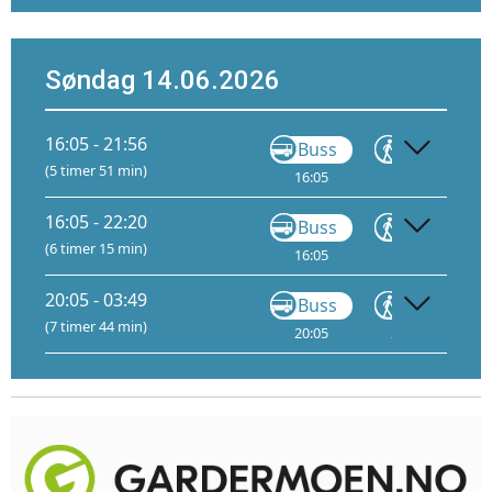
Søndag 14.06.2026
16:05 - 21:56
Buss
Gå
(5 timer 51 min)
16:05
17:25
1
16:05 - 22:20
Buss
Gå
(6 timer 15 min)
16:05
17:25
17:
9
20:05 - 03:49
Buss
Gå
(7 timer 44 min)
20:05
21:25
22:
1