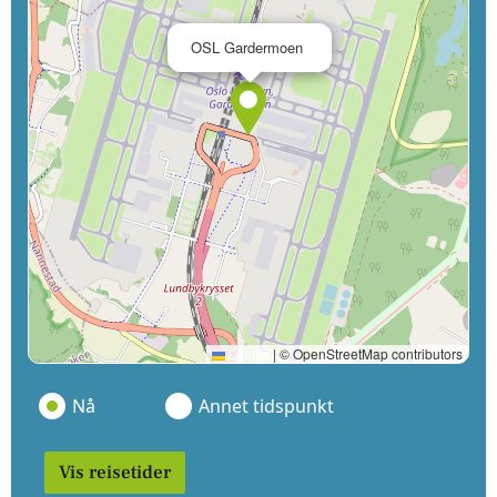
×
OSL Gardermoen
Leaflet
|
© OpenStreetMap contributors
Nå
Annet tidspunkt
Vis reisetider