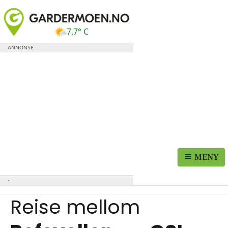
7,7° C
MENY
Reise mellom