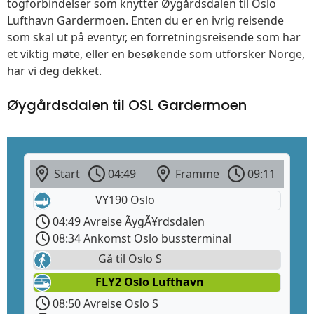
togforbindelser som knytter Øygårdsdalen til Oslo
Lufthavn Gardermoen. Enten du er en ivrig reisende
som skal ut på eventyr, en forretningsreisende som har
et viktig møte, eller en besøkende som utforsker Norge,
har vi deg dekket.
Øygårdsdalen til OSL Gardermoen
Start
04:49
Framme
09:11
VY190 Oslo
04:49 Avreise ÃygÃ¥rdsdalen
08:34 Ankomst Oslo bussterminal
Gå til Oslo S
FLY2 Oslo Lufthavn
08:50 Avreise Oslo S