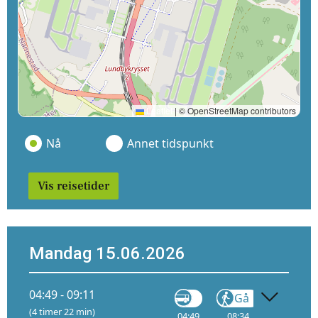
Leaflet
|
© OpenStreetMap contributors
Nå
Annet tidspunkt
Vis reisetider
Mandag 15.06.2026
04:49 - 09:11
Gå
Tog
(4 timer 22 min)
04:49
08:34
08:50