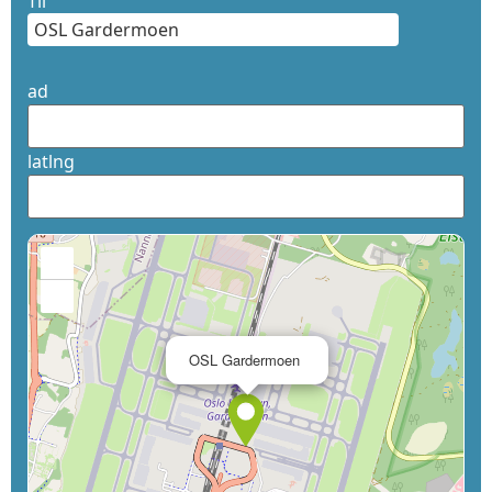
Til
ad
latlng
+
−
×
OSL Gardermoen