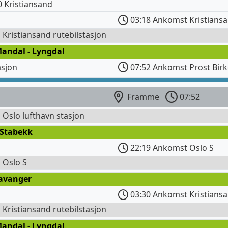
 Kristiansand
03:18 Ankomst Kristiansa
l Kristiansand rutebilstasjon
Mandal - Lyngdal
asjon
07:52 Ankomst Prost Birk
Framme
07:52
l Oslo lufthavn stasjon
 Stabekk
22:19 Ankomst Oslo S
l Oslo S
tavanger
03:30 Ankomst Kristiansa
l Kristiansand rutebilstasjon
Mandal - Lyngdal