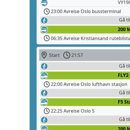
VY190
23:00 Avreise Oslo bussterminal
Gå ti
200 
06:35 Avreise Kristiansand rutebilst
Start
21:57
Gå ti
FLY2
22:00 Avreise Oslo lufthavn stasjon
Gå ti
F5 S
22:25 Avreise Oslo S
Gå ti
200 