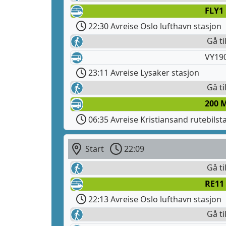
FLY1
22:30 Avreise Oslo lufthavn stasjon
Gå ti
VY190
23:11 Avreise Lysaker stasjon
Gå ti
200 
06:35 Avreise Kristiansand rutebilst
Start
22:09
Gå ti
RE11
22:13 Avreise Oslo lufthavn stasjon
Gå ti