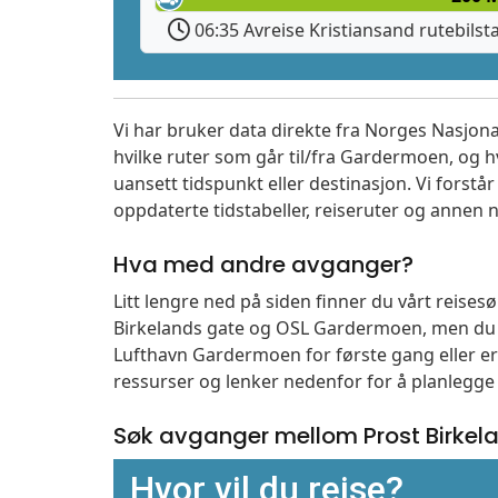
06:35 Avreise Kristiansand rutebilst
Vi har bruker data direkte fra Norges Nasjona
hvilke ruter som går til/fra Gardermoen, og h
uansett tidspunkt eller destinasjon. Vi forstår a
oppdaterte tidstabeller, reiseruter og annen n
Hva med andre avganger?
Litt lengre ned på siden finner du vårt reise
Birkelands gate og OSL Gardermoen, men du k
Lufthavn Gardermoen for første gang eller er 
ressurser og lenker nedenfor for å planlegge 
Søk avganger mellom Prost Birkel
Hvor vil du reise?