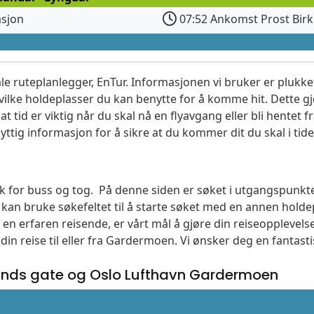
asjon
07:52 Ankomst Prost Birk
le ruteplanlegger, EnTur. Informasjonen vi bruker er plukket
vilke holdeplasser du kan benytte for å komme hit. Dette gjø
t tid er viktig når du skal nå en flyavgang eller bli hentet fr
yttig informasjon for å sikre at du kommer dit du skal i tide
søk for buss og tog. På denne siden er søket i utgangspunkte
an bruke søkefeltet til å starte søket med en annen hol
en erfaren reisende, er vårt mål å gjøre din reiseopplevel
din reise til eller fra Gardermoen. Vi ønsker deg en fantast
ands gate og Oslo Lufthavn Gardermoen