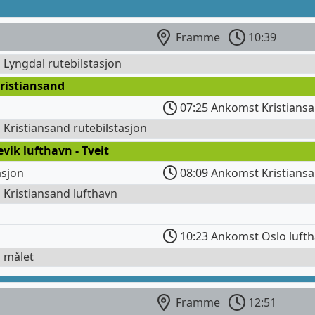
Framme
10:39
l Lyngdal rutebilstasjon
ristiansand
07:25 Ankomst Kristiansa
l Kristiansand rutebilstasjon
evik lufthavn - Tveit
asjon
08:09 Ankomst Kristiansa
l Kristiansand lufthavn
10:23 Ankomst Oslo luft
l målet
Framme
12:51