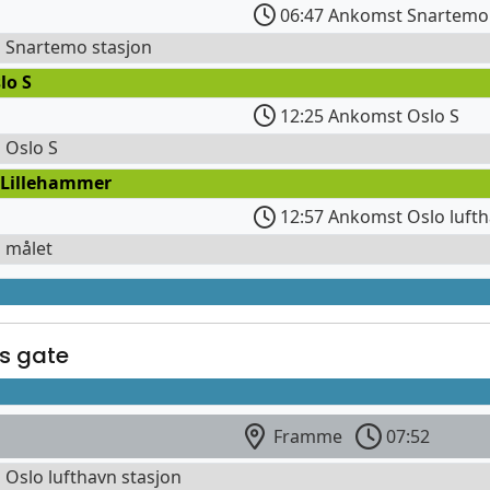
06:47 Ankomst Snartemo 
l Snartemo stasjon
lo S
12:25 Ankomst Oslo S
l Oslo S
 Lillehammer
12:57 Ankomst Oslo lufth
l målet
ds gate
Framme
07:52
l Oslo lufthavn stasjon