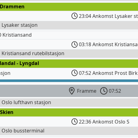
 Drammen
23:04 Ankomst Lysaker s
l Lysaker stasjon
 Kristiansand
03:18 Ankomst Kristiansa
l Kristiansand rutebilstasjon
Mandal - Lyngdal
asjon
07:52 Ankomst Prost Birk
Framme
07:52
l Oslo lufthavn stasjon
 Skien
22:36 Ankomst Oslo S
l Oslo bussterminal