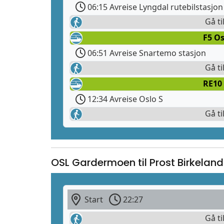
06:15 Avreise Lyngdal rutebilstasjon
Gå ti
F5 Os
06:51 Avreise Snartemo stasjon
Gå ti
RE10
12:34 Avreise Oslo S
Gå ti
OSL Gardermoen til Prost Birkelan
Start
22:27
Gå ti