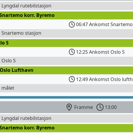
l Lyngdal rutebilstasjon
 Snartemo korr. Byremo
06:47 Ankomst Snartemo 
l Snartemo stasjon
lo S
12:25 Ankomst Oslo S
l Oslo S
 Oslo Lufthavn
12:49 Ankomst Oslo lufth
l målet
Framme
13:00
l Lyngdal rutebilstasjon
 Snartemo korr. Byremo