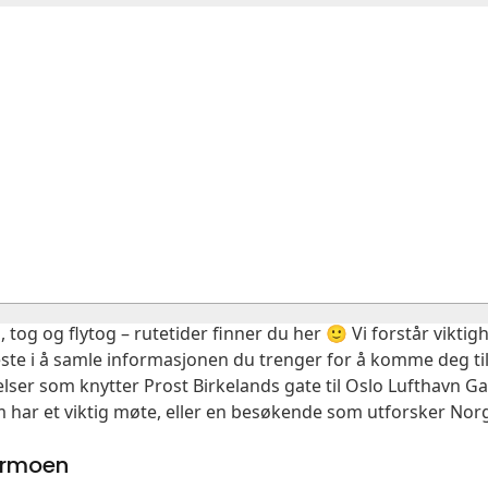
, tog og flytog – rutetider finner du her 🙂 Vi forstår vikt
este i å samle informasjonen du trenger for å komme deg til
elser som knytter Prost Birkelands gate til Oslo Lufthavn 
m har et viktig møte, eller en besøkende som utforsker Norg
dermoen