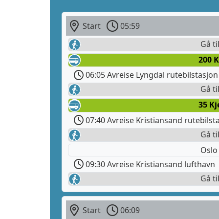
Start
05:59
Gå ti
200 K
06:05 Avreise Lyngdal rutebilstasjon
Gå ti
35 Kj
07:40 Avreise Kristiansand rutebilst
Gå ti
Oslo
09:30 Avreise Kristiansand lufthavn
Gå ti
Start
06:09