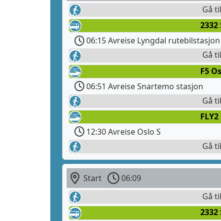
Gå ti
2332
06:15 Avreise Lyngdal rutebilstasjon
Gå ti
F5 Os
06:51 Avreise Snartemo stasjon
Gå ti
FLY2
12:30 Avreise Oslo S
Gå ti
Start
06:09
Gå ti
2332