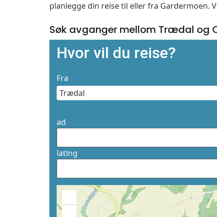
planlegge din reise til eller fra Gardermoen. 
Søk avganger mellom Trædal og 
Hvor vil du reise?
Fra
ad
latlng
+
−