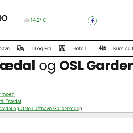
14,2° C
havn
Til og Fra
Hotell
Kurs og 
rædal
og
OSL Garde
ermoen
il Trædal
Trædal og Oslo Lufthavn Gardermoe
n