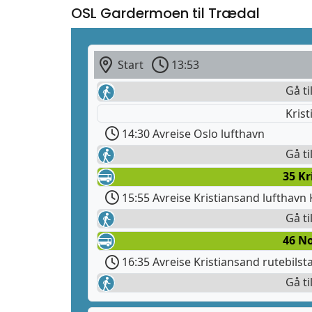
OSL Gardermoen til Trædal
Start
13:53
Gå ti
Krist
14:30 Avreise Oslo lufthavn
Gå ti
35 Kr
15:55 Avreise Kristiansand lufthavn 
Gå ti
46 No
16:35 Avreise Kristiansand rutebilst
Gå ti