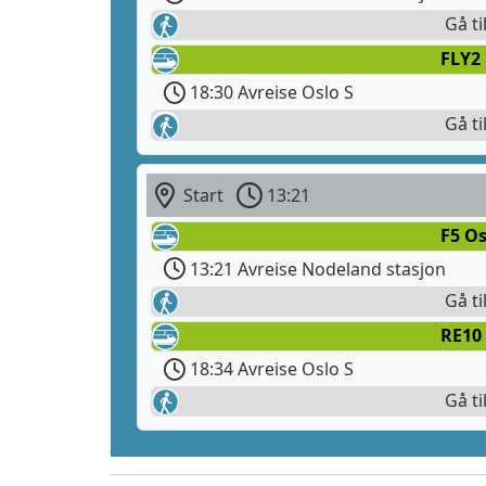
Gå ti
FLY2
18:30 Avreise Oslo S
Gå ti
Start
13:21
F5 Os
13:21 Avreise Nodeland stasjon
Gå ti
RE10
18:34 Avreise Oslo S
Gå ti