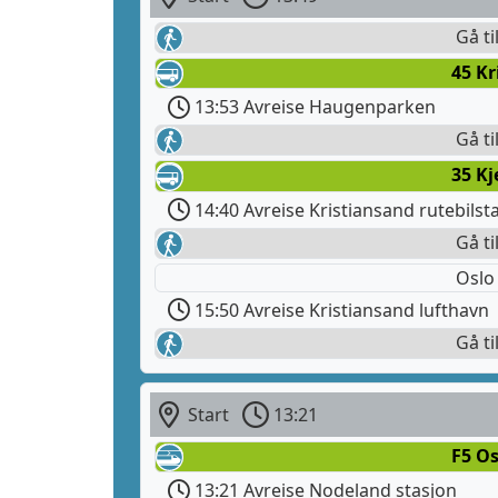
Gå t
45 Kr
13:53 Avreise Haugenparken
Gå ti
35 Kj
14:40 Avreise Kristiansand rutebilst
Gå ti
Oslo
15:50 Avreise Kristiansand lufthavn
Gå ti
Start
13:21
F5 Os
13:21 Avreise Nodeland stasjon