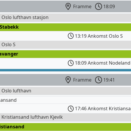
Framme
18:09
l Oslo lufthavn stasjon
 Stabekk
13:19 Ankomst Oslo S
l Oslo S
tavanger
18:09 Ankomst Nodeland 
Framme
19:41
l Oslo lufthavn
iansand
17:46 Ankomst Kristiansa
l Kristiansand lufthavn Kjevik
istiansand