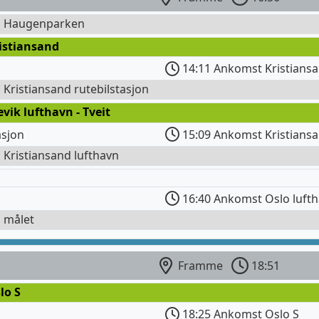
il Haugenparken
istiansand
14:11 Ankomst Kristiansa
l Kristiansand rutebilstasjon
evik lufthavn - Tveit
asjon
15:09 Ankomst Kristiansa
l Kristiansand lufthavn
16:40 Ankomst Oslo luft
l målet
Framme
18:51
lo S
18:25 Ankomst Oslo S