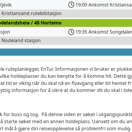
Kjevik
19:00 Ankomst Kristiansa
l Kristiansand rutebilstasjon
odelandsheia / 48 Hortemo
asjon
19:35 Ankomst Songdale
l Nodeland stasjon
le ruteplanlegger, EnTur. Informasjonen vi bruker er plukket
vilke holdeplasser du kan benytte for å komme hit. Dette gjø
t tid er viktig når du skal nå en flyavgang eller bli hentet fr
yttig informasjon for å sikre at du kommer dit du skal i tide
søk for buss og tog. På denne siden er søket i utgangspunkt
l å starte søket med en annen holdeplass. Uansett om du
vårt mål å gjøre din reiseopplevelse så problemfri som mulig