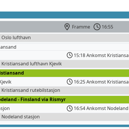
Framme
16:55
l Oslo lufthavn
iansand
15:18 Ankomst Kristiansa
l Kristiansand lufthavn Kjevik
istiansand
Kjevik
16:25 Ankomst Kristiansa
l Kristiansand rutebilstasjon
deland - Finsland via Rismyr
asjon
16:54 Ankomst Nodeland 
l Nodeland stasjon