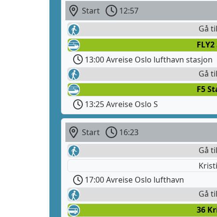
Start
12:57
Gå ti
FLY2
13:00 Avreise Oslo lufthavn stasjon
Gå ti
F5 S
13:25 Avreise Oslo S
Start
16:23
Gå ti
Krist
17:00 Avreise Oslo lufthavn
Gå ti
36 Kr