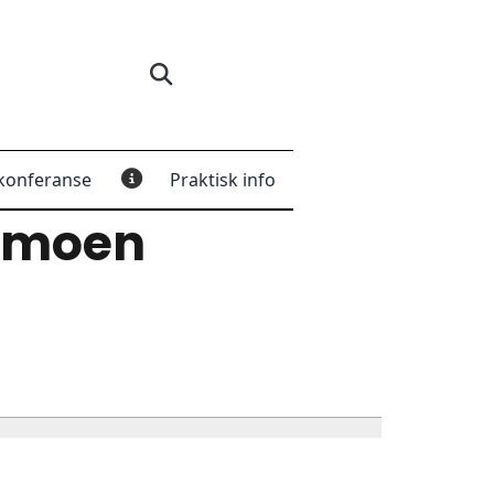
konferanse
Praktisk info
rmoen