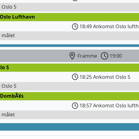
l Oslo S
 Oslo Lufthavn
18:49 Ankomst Oslo lufth
l målet
Framme
19:00
lo S
18:25 Ankomst Oslo S
l Oslo S
 DombÃ¥s
18:57 Ankomst Oslo lufth
l målet