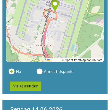
Leaflet
|
© OpenStreetMap contributors
Nå
Annet tidspunkt
Vis reisetider
Søndag 14.06.2026