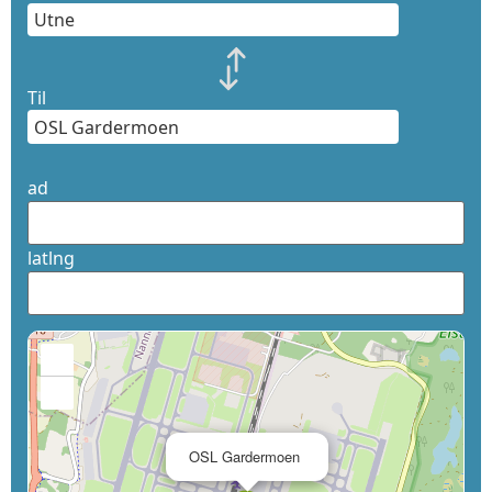
Til
ad
latlng
+
−
×
OSL Gardermoen