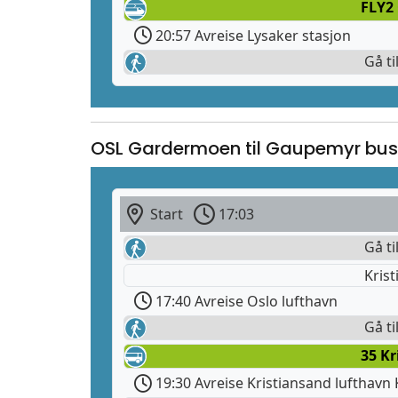
FLY2
20:57 Avreise Lysaker stasjon
Gå ti
OSL Gardermoen til Gaupemyr bus
Start
17:03
Gå ti
Krist
17:40 Avreise Oslo lufthavn
Gå ti
35 Kr
19:30 Avreise Kristiansand lufthavn 