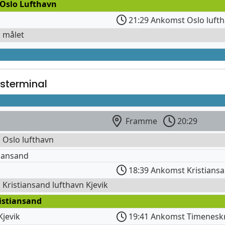
 Oslo Lufthavn
21:29 Ankomst Oslo lufth
l målet
sterminal
Framme
20:29
l Oslo lufthavn
iansand
18:39 Ankomst Kristiansa
l Kristiansand lufthavn Kjevik
istiansand
Kjevik
19:41 Ankomst Timenesk