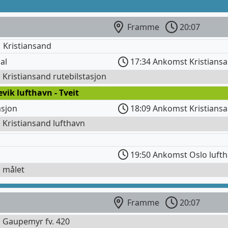
Framme
20:07
 Kristiansand
al
17:34 Ankomst Kristiansa
l Kristiansand rutebilstasjon
evik lufthavn - Tveit
asjon
18:09 Ankomst Kristiansa
l Kristiansand lufthavn
19:50 Ankomst Oslo luft
l målet
Framme
20:07
l Gaupemyr fv. 420