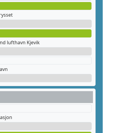
rysset
nd lufthavn Kjevik
havn
tasjon