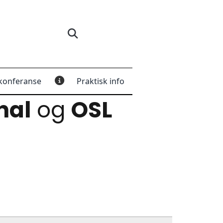
konferanse
Praktisk info
nal
og
OSL