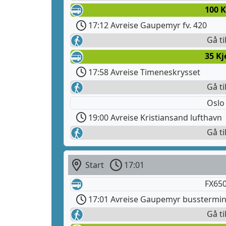
100 K
17:12 Avreise Gaupemyr fv. 420
Gå ti
35 Kj
17:58 Avreise Timeneskrysset
Gå ti
Oslo
19:00 Avreise Kristiansand lufthavn
Gå ti
Start
17:01
FX650
17:01 Avreise Gaupemyr busstermin
Gå ti