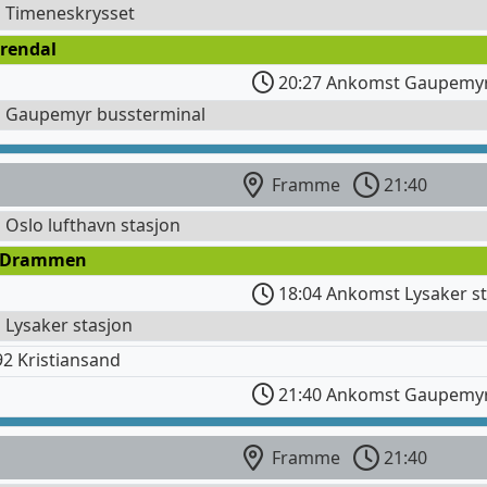
l Timeneskrysset
Arendal
20:27 Ankomst Gaupemyr 
l Gaupemyr bussterminal
Framme
21:40
l Oslo lufthavn stasjon
 Drammen
18:04 Ankomst Lysaker s
l Lysaker stasjon
2 Kristiansand
21:40 Ankomst Gaupemyr
Framme
21:40