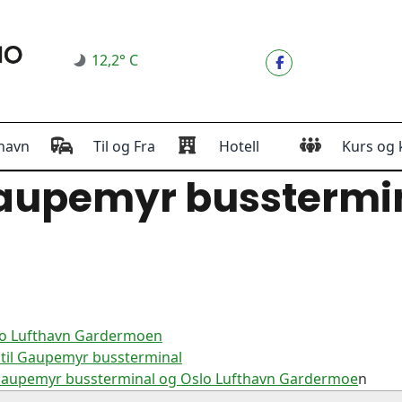
12,2° C
havn
Til og Fra
Hotell
Kurs og 
upemyr busstermi
lo Lufthavn Gardermoen
til Gaupemyr bussterminal
 Gaupemyr bussterminal og Oslo Lufthavn Gardermoe
n