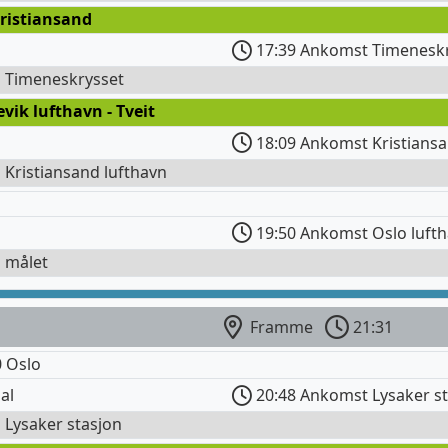
ristiansand
17:39 Ankomst Timenesk
l Timeneskrysset
evik lufthavn - Tveit
18:09 Ankomst Kristiansa
l Kristiansand lufthavn
19:50 Ankomst Oslo luft
l målet
Framme
21:31
 Oslo
al
20:48 Ankomst Lysaker s
l Lysaker stasjon