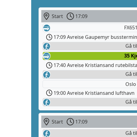
Start
17:09
FX651
17:09 Avreise Gaupemyr busstermin
Gå ti
35 Kj
17:40 Avreise Kristiansand rutebilst
Gå ti
Oslo
19:00 Avreise Kristiansand lufthavn
Gå ti
Start
17:09
Gå ti