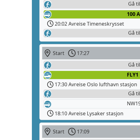
Gå ti
100 
20:02 Avreise Timeneskrysset
Gå ti
Start
17:27
Gå ti
FLY1
17:30 Avreise Oslo lufthavn stasjon
Gå ti
NW19
18:10 Avreise Lysaker stasjon
Start
17:09