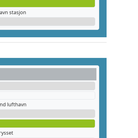
avn stasjon
nd lufthavn
rysset