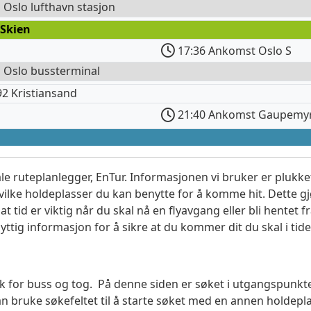
l Oslo lufthavn stasjon
 Skien
17:36 Ankomst Oslo S
l Oslo bussterminal
2 Kristiansand
21:40 Ankomst Gaupemyr
le ruteplanlegger, EnTur. Informasjonen vi bruker er plukket
vilke holdeplasser du kan benytte for å komme hit. Dette gjø
t tid er viktig når du skal nå en flyavgang eller bli hentet fr
yttig informasjon for å sikre at du kommer dit du skal i tide
søk for buss og tog. På denne siden er søket i utgangspunk
 bruke søkefeltet til å starte søket med en annen holdep