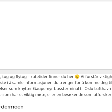
, tog og flytog – rutetider finner du her 🙂 Vi forstår vikt
este i å samle informasjonen du trenger for å komme deg til
delser som knytter Gaupemyr bussterminal til Oslo Lufthavn
e som har et viktig møte, eller en besøkende som utforsker
ardermoen