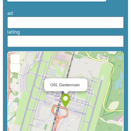
ad
latlng
+
−
×
OSL Gardermoen