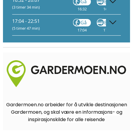
16:32 - 20:07
Gå
Buss
(3 timer 34 min)
16:32
16:43
17
17:04 - 22:51
Gå
Buss
(5 timer 47 min)
17:04
17:18
17
Gardermoen.no arbeider for å utvikle destinasjonen
Gardermoen, og skal være en informasjons- og
inspirasjonskilde for alle reisende