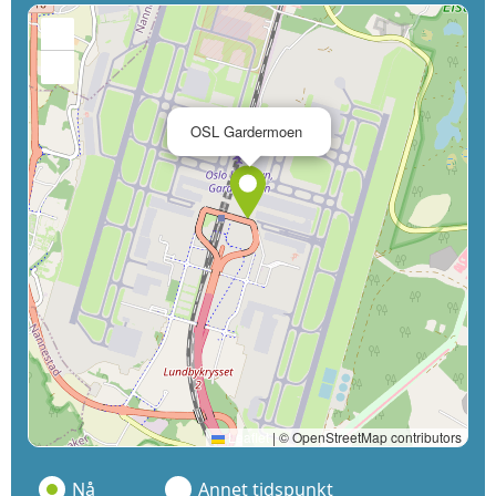
+
−
×
OSL Gardermoen
Leaflet
|
© OpenStreetMap contributors
Nå
Annet tidspunkt