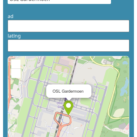
ad
latlng
+
−
×
OSL Gardermoen