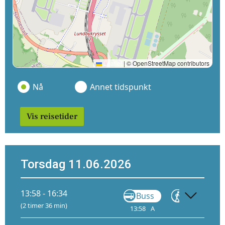
Leaflet
|
© OpenStreetMap contributors
Nå
Annet tidspunkt
Vis reisetider
Torsdag 11.06.2026
13:58 - 16:34
Buss
Gå
(2 timer 36 min)
13:58
A
14:11
15: