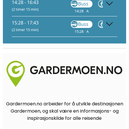
14:28 - 16:43
Buss
Gå
(2 timer 15 min)
14:28
A
14:41
15:
15:28 - 17:43
Buss
Gå
(2 timer 15 min)
15:28
A
15:41
16:
Gardermoen.no arbeider for å utvikle destinasjonen
Gardermoen, og skal være en informasjons- og
inspirasjonskilde for alle reisende