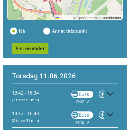
Leaflet
|
© OpenStreetMap contributors
Nå
Annet tidspunkt
Vis reisetider
Torsdag 11.06.2026
13:42 - 16:34
Buss
Gå
(2 timer 52 min)
13:42
A
14:08
15:
14:12 - 16:43
Buss
Gå
(2 timer 31 min)
14:12
A
14:38
15: