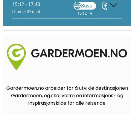
15:12 - 17:43
Buss
Gå
(2 timer 31 min)
15:12
A
15:38
16:
Gardermoen.no arbeider for å utvikle destinasjonen
Gardermoen, og skal være en informasjons- og
inspirasjonskilde for alle reisende