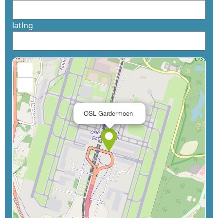
latlng
+
−
×
OSL Gardermoen