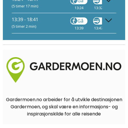
Gå
Gå
(5 timer 17 min)
13:24
13:32
16:13
A
13:39 - 18:41
Gå
Gå
(5 timer 2 min)
13:39
13:47
16:35
A
Gardermoen.no arbeider for å utvikle destinasjonen
Gardermoen, og skal være en informasjons- og
inspirasjonskilde for alle reisende