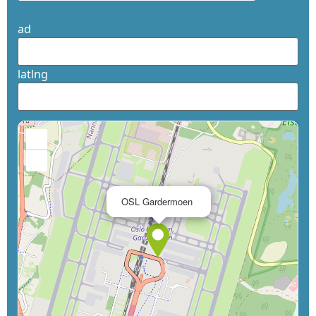
ad
latlng
+
−
×
OSL Gardermoen