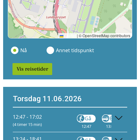
Leaflet
|
© OpenStreetMap contributors
Nå
Annet tidspunkt
Vis reisetider
Torsdag 11.06.2026
12:47 - 17:02
Gå
Buss
(4 timer 15 min)
12:47
13:06
A
13
13:24 - 18:41