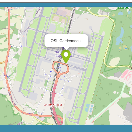
×
OSL Gardermoen