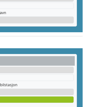
havn
bilstasjon