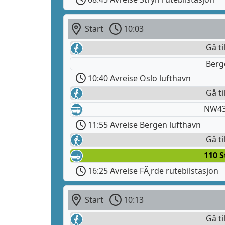
Start
10:03
Gå ti
Berg
10:40 Avreise Oslo lufthavn
Gå ti
NW43
11:55 Avreise Bergen lufthavn
Gå ti
110 S
16:25 Avreise FÃ¸rde rutebilstasjon
Start
10:13
Gå ti