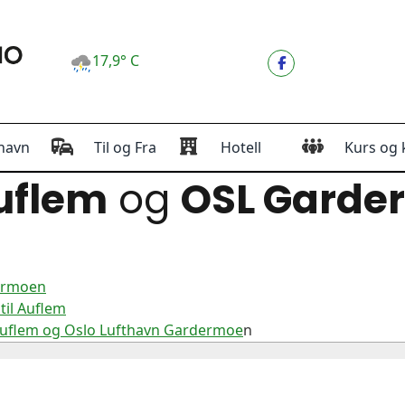
17,9° C
havn
Til og Fra
Hotell
Kurs og 
uflem
og
OSL Garde
dermoen
til Auflem
Auflem og Oslo Lufthavn Gardermoe
n