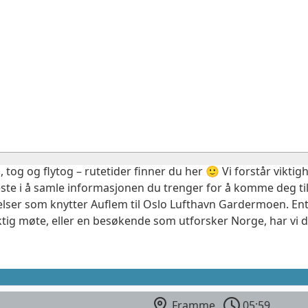
, tog og flytog – rutetider finner du her 🙂 Vi forstår vikt
este i å samle informasjonen du trenger for å komme deg til
elser som knytter Auflem til Oslo Lufthavn Gardermoen. Ent
ktig møte, eller en besøkende som utforsker Norge, har vi 
Framme
05:59