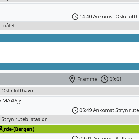
14:40 Ankomst Oslo luft
l målet
Framme
09:01
l Oslo lufthavn
6 MÃ¥lÃ¸y
05:49 Ankomst Stryn rute
l Stryn rutebilstasjon
Ã¸rde-(Bergen)
09:01 Ankomst Auflem