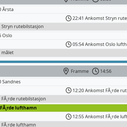
 Ãrsta
22:41 Ankomst Stryn rute
l Stryn rutebilstasjon
6 Oslo
05:54 Ankomst Oslo luft
l målet
Framme
14:56
0 Sandnes
12:20 Ankomst FÃ¸rde rut
l FÃ¸rde rutebilstasjon
 FÃ¸rde lufthamn
12:55 Ankomst FÃ¸rde lu
l FÃ¸rde lufthamn