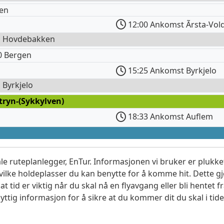
en
12:00 Ankomst Ãrsta-Vol
il Hovdebakken
0 Bergen
15:25 Ankomst Byrkjelo
l Byrkjelo
tryn-(Sykkylven)
18:33 Ankomst Auflem
le ruteplanlegger, EnTur. Informasjonen vi bruker er plukket
vilke holdeplasser du kan benytte for å komme hit. Dette gjø
t tid er viktig når du skal nå en flyavgang eller bli hentet fr
yttig informasjon for å sikre at du kommer dit du skal i tide