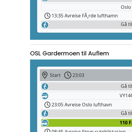
Oslo
13:35 Avreise FÃ¸rde lufthamn
Gå ti
OSL Gardermoen til Auflem
Start
23:03
Gå ti
VY14
23:05 Avreise Oslo lufthavn
Gå ti
110 F
08:45 Avreise Stryn rutebilstasjon