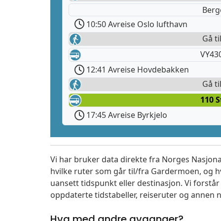
Berg
10:50 Avreise Oslo lufthavn
Gå t
VY43
12:41 Avreise Hovdebakken
Gå ti
110 S
17:45 Avreise Byrkjelo
Vi har bruker data direkte fra Norges Nasjona
hvilke ruter som går til/fra Gardermoen, og h
uansett tidspunkt eller destinasjon. Vi forstår a
oppdaterte tidstabeller, reiseruter og annen n
Hva med andre avganger?