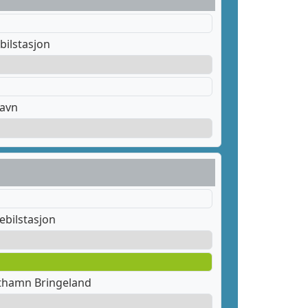
bilstasjon
havn
ebilstasjon
fthamn Bringeland