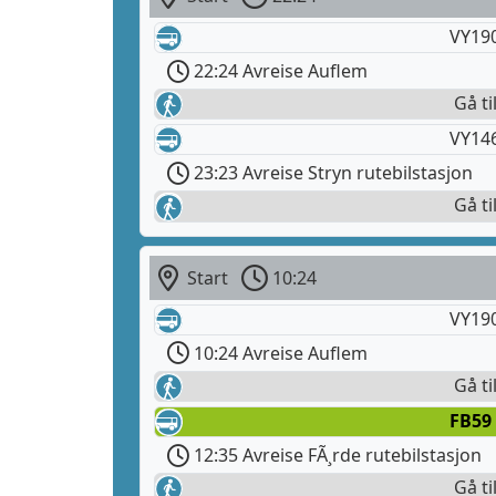
VY190
22:24 Avreise Auflem
Gå ti
VY14
23:23 Avreise Stryn rutebilstasjon
Gå ti
Start
10:24
VY19
10:24 Avreise Auflem
Gå ti
FB59
12:35 Avreise FÃ¸rde rutebilstasjon
Gå ti