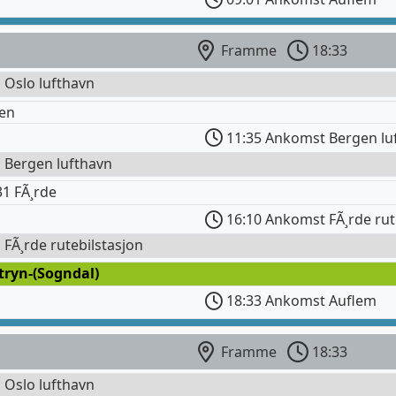
Framme
18:33
l Oslo lufthavn
en
11:35 Ankomst Bergen lu
l Bergen lufthavn
1 FÃ¸rde
16:10 Ankomst FÃ¸rde rut
l FÃ¸rde rutebilstasjon
tryn-(Sogndal)
18:33 Ankomst Auflem
Framme
18:33
l Oslo lufthavn