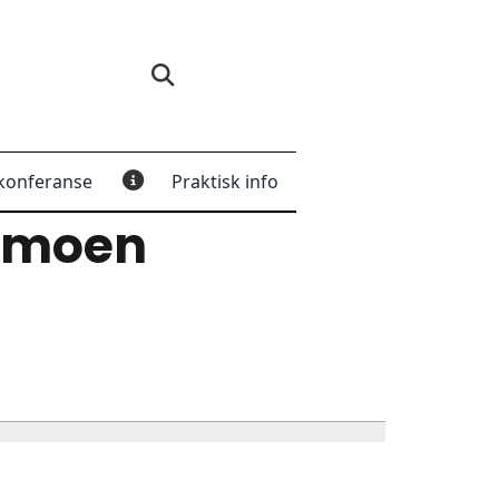
konferanse
Praktisk info
rmoen