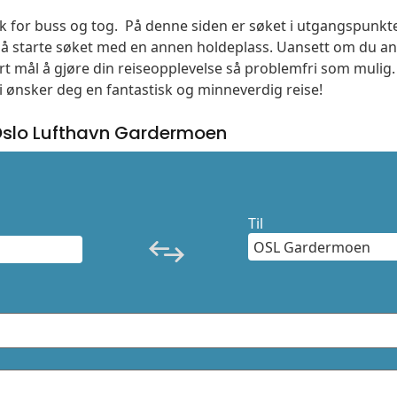
søk for buss og tog. På denne siden er søket i utgangspunkt
l å starte søket med en annen holdeplass. Uansett om du
vårt mål å gjøre din reiseopplevelse så problemfri som mulig
Vi ønsker deg en fantastisk og minneverdig reise!
slo Lufthavn Gardermoen
Til