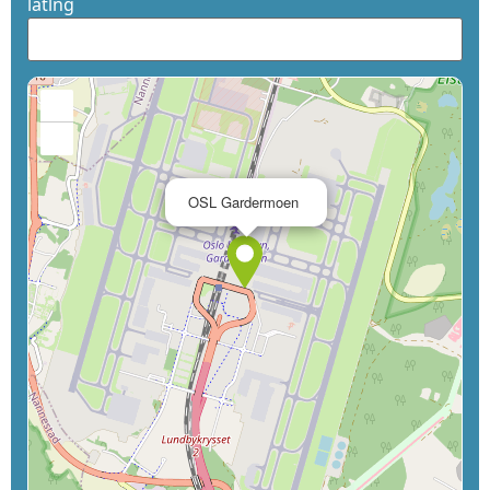
latlng
+
−
×
OSL Gardermoen