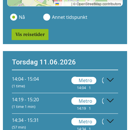
Leaflet
|
© OpenStreetMap contributors
Nå
Annet tidspunkt
Vis reisetider
Torsdag 11.06.2026
14:04 - 15:04
Metro
Gå
(1 time)
14:04
1
14:30
14:19 - 15:20
Metro
Gå
(1 time 1 min)
14:19
1
14:45
1
14:34 - 15:31
Metro
Gå
(57 min)
14:34
1
15:00