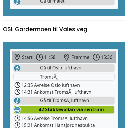
Gå til målet
OSL Gardermoen til Vales veg
Start
11:58
Framme
15:36
Gå til Oslo lufthavn
TromsÃ¸
12:35 Avreise Oslo lufthavn
14:31 Ankomst TromsÃ¸ lufthavn
Gå til TromsÃ¸ lufthavn
42 Stakkevollan via sentrum
14:56 Avreise TromsÃ¸ lufthavn
15:21 Ankomst Hansjordnesbukta