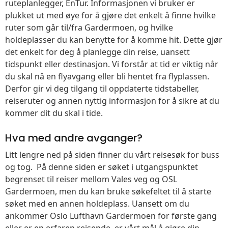
ruteplanlegger, EnTur. Informasjonen vi bruker er
plukket ut med øye for å gjøre det enkelt å finne hvilke
ruter som går til/fra Gardermoen, og hvilke
holdeplasser du kan benytte for å komme hit. Dette gjør
det enkelt for deg å planlegge din reise, uansett
tidspunkt eller destinasjon. Vi forstår at tid er viktig når
du skal nå en flyavgang eller bli hentet fra flyplassen.
Derfor gir vi deg tilgang til oppdaterte tidstabeller,
reiseruter og annen nyttig informasjon for å sikre at du
kommer dit du skal i tide.
Hva med andre avganger?
Litt lengre ned på siden finner du vårt reisesøk for buss
og tog. På denne siden er søket i utgangspunktet
begrenset til reiser mellom Vales veg og OSL
Gardermoen, men du kan bruke søkefeltet til å starte
søket med en annen holdeplass. Uansett om du
ankommer Oslo Lufthavn Gardermoen for første gang
eller er en erfaren reisende, er vårt mål å gjøre din