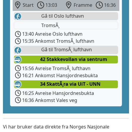
Start
13:03
Framme
16:36
Gå til Oslo lufthavn
TromsÃ¸
13:40 Avreise Oslo lufthavn
15:35 Ankomst TromsÃ¸ lufthavn
Gå til TromsÃ¸ lufthavn
42 Stakkevollan via sentrum
15:56 Avreise TromsÃ¸ lufthavn
16:21 Ankomst Hansjordnesbukta
34 SkattÃ¸ra via UiT - UNN
16:25 Avreise Hansjordnesbukta
16:36 Ankomst Vales veg
Vi har bruker data direkte fra Norges Nasjonale