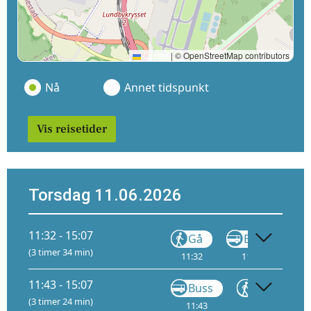
Leaflet
|
© OpenStreetMap contributors
Nå
Annet tidspunkt
Vis reisetider
Torsdag 11.06.2026
11:32 - 15:07
Gå
Buss
(3 timer 34 min)
11:32
11:39
12
11:43 - 15:07
Buss
Gå
(3 timer 24 min)
11:43
11:49