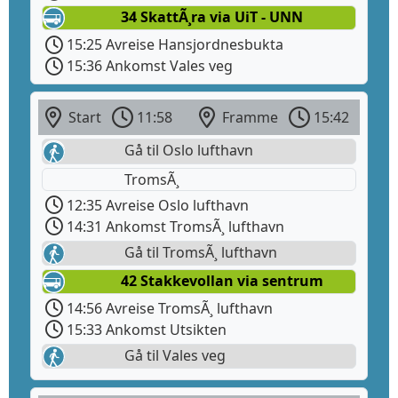
34 SkattÃ¸ra via UiT - UNN
15:25 Avreise Hansjordnesbukta
15:36 Ankomst Vales veg
Start
11:58
Framme
15:42
Gå til Oslo lufthavn
TromsÃ¸
12:35 Avreise Oslo lufthavn
14:31 Ankomst TromsÃ¸ lufthavn
Gå til TromsÃ¸ lufthavn
42 Stakkevollan via sentrum
14:56 Avreise TromsÃ¸ lufthavn
15:33 Ankomst Utsikten
Gå til Vales veg