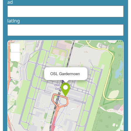
ad
latlng
+
−
×
OSL Gardermoen