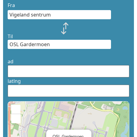
Fra
Til
ad
latlng
+
−
×
OSL Gardermoen