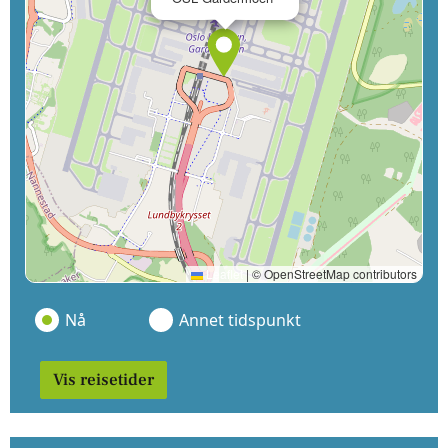
Leaflet
|
© OpenStreetMap contributors
Nå
Annet tidspunkt
Vis reisetider