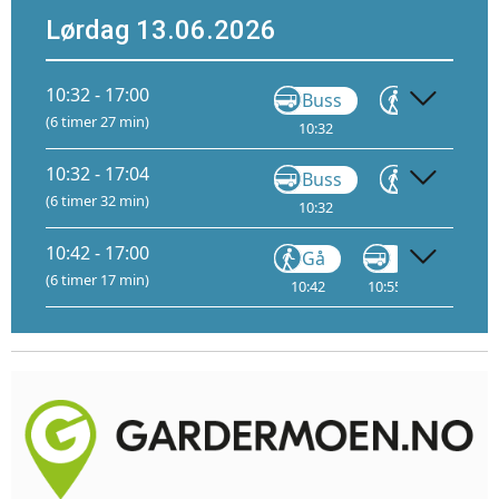
Lørdag 13.06.2026
10:32 - 17:00
Buss
Gå
(6 timer 27 min)
10:32
11:27
11
10:32 - 17:04
Buss
Gå
(6 timer 32 min)
10:32
11:27
12:
1
10:42 - 17:00
Gå
Gå
(6 timer 17 min)
10:42
10:55
16:18