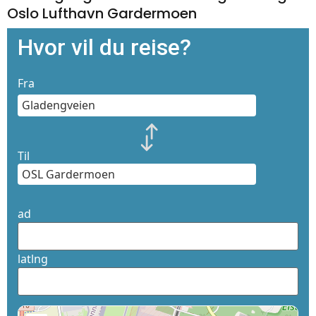
Oslo Lufthavn Gardermoen
Hvor vil du reise?
Fra
Til
ad
latlng