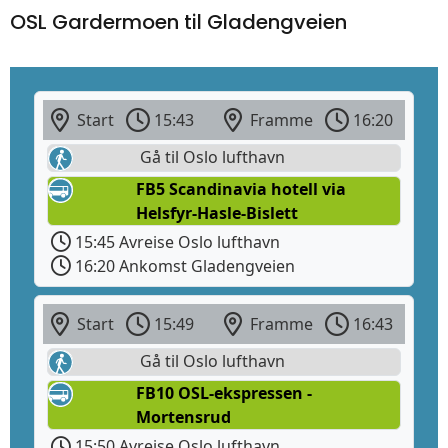
OSL Gardermoen til Gladengveien
Start
15:43
Framme
16:20
Gå til Oslo lufthavn
FB5 Scandinavia hotell via
Helsfyr-Hasle-Bislett
15:45 Avreise Oslo lufthavn
16:20 Ankomst Gladengveien
Start
15:49
Framme
16:43
Gå til Oslo lufthavn
FB10 OSL-ekspressen -
Mortensrud
15:50 Avreise Oslo lufthavn