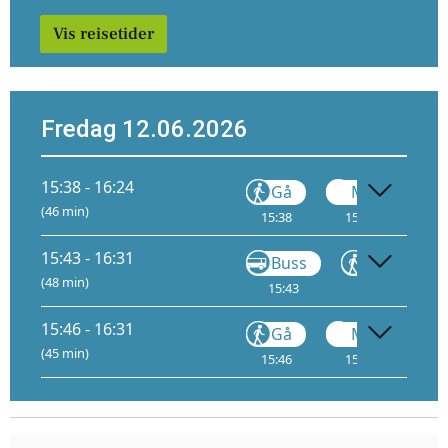
Vis reisetider
Fredag 12.06.2026
15:38 - 16:24
Gå
Metro
(46 min)
15:38
15:47
2
15:43 - 16:31
Buss
Gå
(48 min)
15:43
15:48
1
15:46 - 16:31
Gå
Metro
(45 min)
15:46
15:55
2