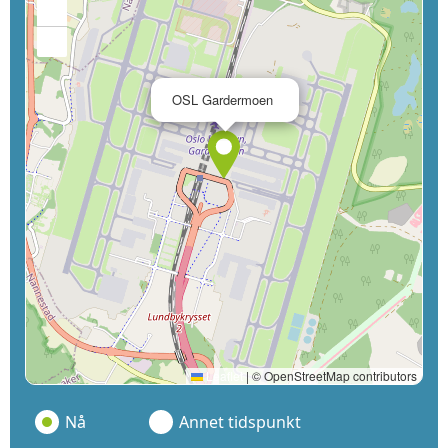
+
−
×
OSL Gardermoen
Leaflet
|
© OpenStreetMap contributors
Nå
Annet tidspunkt