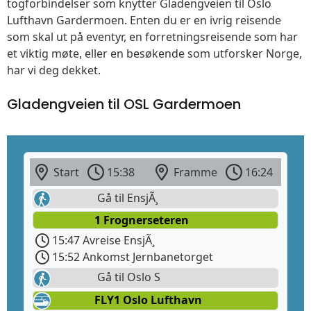
togforbindelser som knytter Gladengveien til Oslo
Lufthavn Gardermoen. Enten du er en ivrig reisende
som skal ut på eventyr, en forretningsreisende som har
et viktig møte, eller en besøkende som utforsker Norge,
har vi deg dekket.
Gladengveien til OSL Gardermoen
Start
15:38
Framme
16:24
Gå til EnsjÃ¸
1 Frognerseteren
15:47 Avreise EnsjÃ¸
15:52 Ankomst Jernbanetorget
Gå til Oslo S
FLY1 Oslo Lufthavn