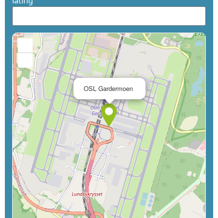
latlng
+
−
×
OSL Gardermoen