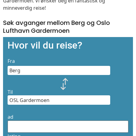
Gardermoen. Vi ønsker deg en fantastisk og
minneverdig reise!
Søk avganger mellom Berg og Oslo
Lufthavn Gardermoen
Hvor vil du reise?
Fra
Til
ad