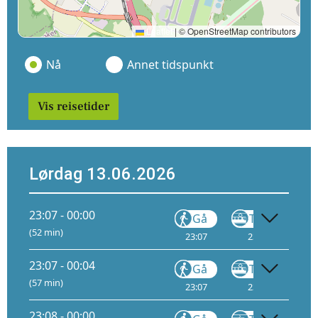
Leaflet
|
© OpenStreetMap contributors
Nå
Annet tidspunkt
Vis reisetider
Lørdag 13.06.2026
23:07 - 00:00
Gå
Trikk
(52 min)
23:07
23:08
2
23:07 - 00:04
Gå
Trikk
(57 min)
23:07
23:08
2
23:08 - 00:00