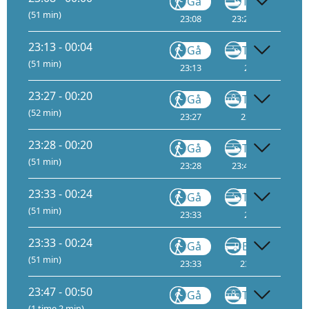
Gå
Tog
(51 min)
23:08
23:28
3
23:
23:13 - 00:04
Gå
Tog
FLY1
(51 min)
23:13
23:33
3
23:27 - 00:20
Gå
Trikk
(52 min)
23:27
23:28
2
23:28 - 00:20
Gå
Tog
(51 min)
23:28
23:48
3
00:
23:33 - 00:24
Gå
Tog
FLY1
(51 min)
23:33
23:53
3
23:33 - 00:24
Gå
Buss
(51 min)
23:33
23:37
23
23:47 - 00:50
Gå
Trikk
(1 time 2 min)