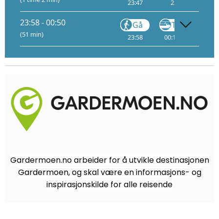
23:47
23:48
2
23:58 - 00:50
Gå
Tog
(51 min)
23:58
00:18
3
00:
Gardermoen.no arbeider for å utvikle destinasjonen
Gardermoen, og skal være en informasjons- og
inspirasjonskilde for alle reisende