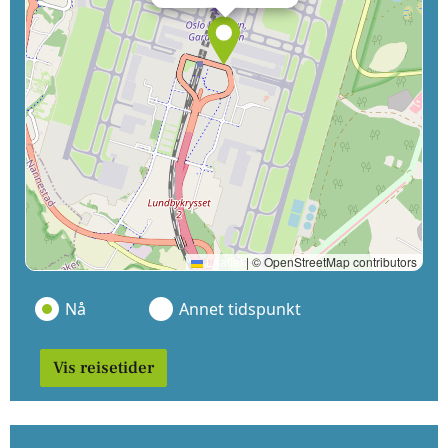
Leaflet
|
© OpenStreetMap contributors
Nå
Annet tidspunkt
Vis reisetider