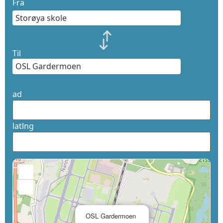
Fra
Til
ad
latlng
+
−
×
OSL Gardermoen