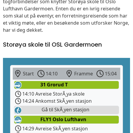
togforbindelser som knytter Storøya skole til Oslo
Lufthavn Gardermoen. Enten du er en ivrig reisende
som skal ut på eventyr, en forretningsreisende som har
et viktig møte, eller en besøkende som utforsker Norge,
har vi deg dekket.
Storøya skole til OSL Gardermoen
Start
14:10
Framme
15:04
31 Grorud T
14:10 Avreise StorÃ¸ya skole
14:24 Ankomst SkÃ¸yen stasjon
Gå til SkÃ¸yen stasjon
FLY1 Oslo Lufthavn
14:29 Avreise SkÃ¸yen stasjon