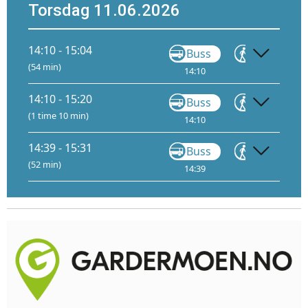
Torsdag 11.06.2026
14:10 - 15:04
Buss
Gå
(54 min)
14:10
14:24
14:10 - 15:20
Buss
Gå
(1 time 10 min)
14:10
14:24
14
14:39 - 15:31
Buss
Gå
(52 min)
14:39
14:54