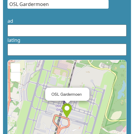
ad
latlng
+
−
×
OSL Gardermoen