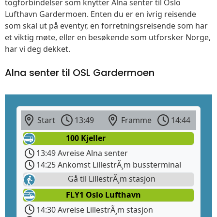
togforbindelser som knytter Alna senter til Oslo
Lufthavn Gardermoen. Enten du er en ivrig reisende
som skal ut på eventyr, en forretningsreisende som har
et viktig møte, eller en besøkende som utforsker Norge,
har vi deg dekket.
Alna senter til OSL Gardermoen
Start
13:49
Framme
14:44
100 Kjeller
13:49 Avreise Alna senter
14:25 Ankomst LillestrÃ¸m bussterminal
Gå til LillestrÃ¸m stasjon
FLY1 Oslo Lufthavn
14:30 Avreise LillestrÃ¸m stasjon