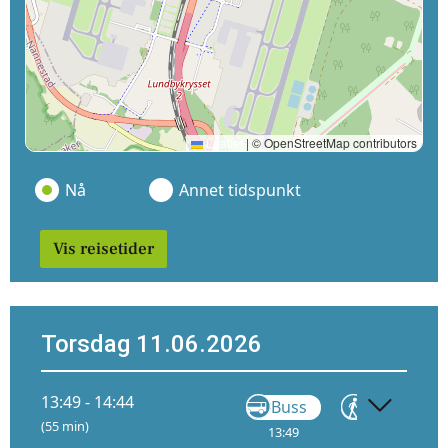
Leaflet
|
© OpenStreetMap contributors
Nå
Annet tidspunkt
Vis reisetider
Torsdag 11.06.2026
13:49 - 14:44
Buss
Gå
(55 min)
13:49
14:25