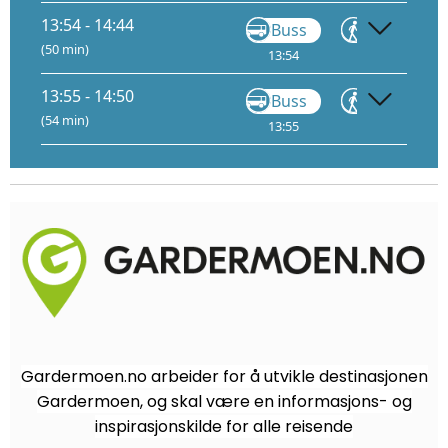
13:54 - 14:44
Buss
Gå
(50 min)
13:54
14:02
14
13:55 - 14:50
Buss
Gå
(54 min)
13:55
14:31
14
Gardermoen.no arbeider for å utvikle destinasjonen
Gardermoen, og skal være en informasjons- og
inspirasjonskilde for alle reisende