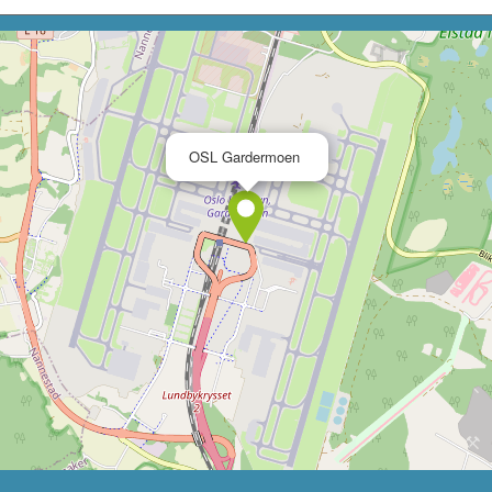
×
OSL Gardermoen