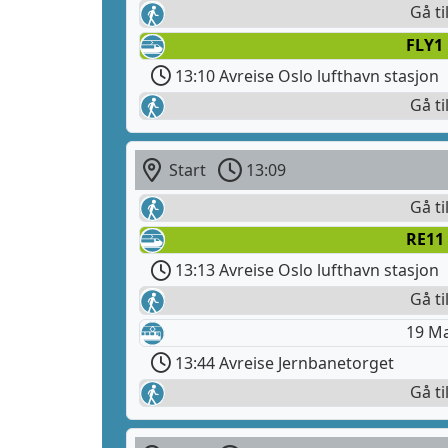
Gå ti
FLY1
13:10 Avreise Oslo lufthavn stasjon
Gå ti
Start
13:09
Gå ti
RE11
13:13 Avreise Oslo lufthavn stasjon
Gå ti
19 M
13:44 Avreise Jernbanetorget
Gå ti