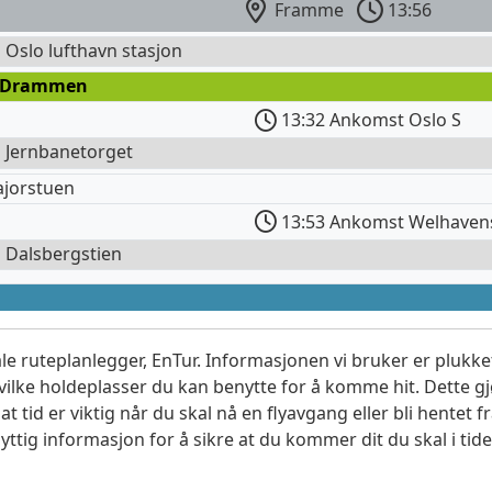
Framme
13:56
l Oslo lufthavn stasjon
 Drammen
13:32 Ankomst Oslo S
l Jernbanetorget
ajorstuen
13:53 Ankomst Welhaven
l Dalsbergstien
le ruteplanlegger, EnTur. Informasjonen vi bruker er plukket
vilke holdeplasser du kan benytte for å komme hit. Dette gjø
t tid er viktig når du skal nå en flyavgang eller bli hentet fr
yttig informasjon for å sikre at du kommer dit du skal i tide