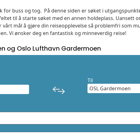
søk for buss og tog. På denne siden er søket i utgangspunkt
ltet til å starte søket med en annen holdeplass. Uanset
 er vårt mål å gjøre din reiseopplevelse så problemfri som m
moen. Vi ønsker deg en fantastisk og minneverdig reise!
en og Oslo Lufthavn Gardermoen
Til