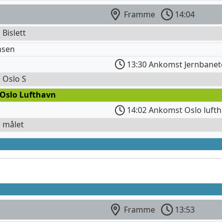
Framme
14:04
 Bislett
nsen
13:30 Ankomst Jernbanet
l Oslo S
 Oslo Lufthavn
14:02 Ankomst Oslo lufth
l målet
Framme
13:53