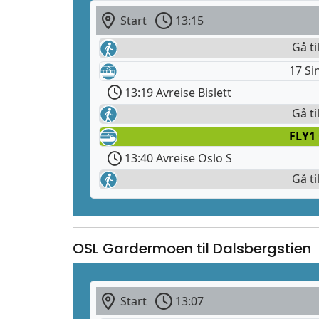
Start
13:15
Gå til
17 Si
13:19 Avreise Bislett
Gå ti
FLY1
13:40 Avreise Oslo S
Gå ti
OSL Gardermoen til Dalsbergstien
Start
13:07