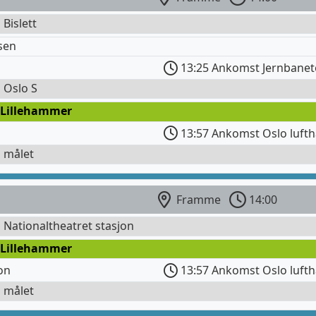
 Bislett
sen
13:25 Ankomst Jernbanet
l Oslo S
 Lillehammer
13:57 Ankomst Oslo lufth
l målet
Framme
14:00
l Nationaltheatret stasjon
 Lillehammer
on
13:57 Ankomst Oslo lufth
l målet