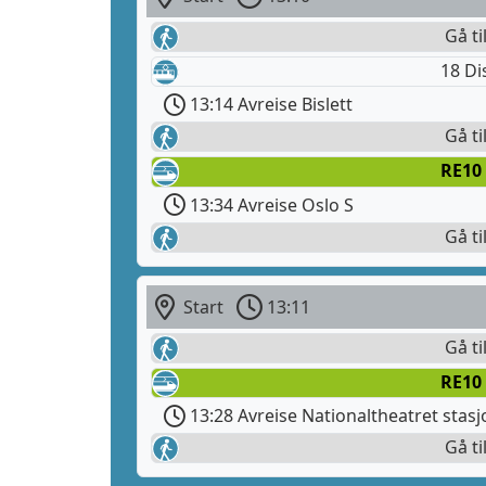
Gå til
18 Di
13:14 Avreise Bislett
Gå ti
RE10
13:34 Avreise Oslo S
Gå ti
Start
13:11
Gå ti
RE10
13:28 Avreise Nationaltheatret stasj
Gå ti