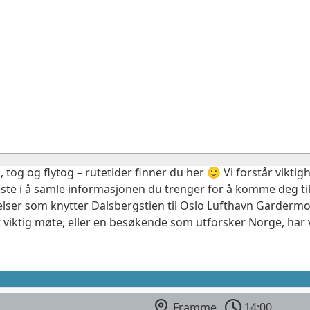
, tog og flytog – rutetider finner du her 🙂 Vi forstår vikt
este i å samle informasjonen du trenger for å komme deg til
elser som knytter Dalsbergstien til Oslo Lufthavn Gardermo
 viktig møte, eller en besøkende som utforsker Norge, har 
Framme
14:00