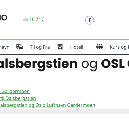
16,7° C
havn
Til og Fra
Hotell
Kurs og 
lsbergstien
og
OSL
vn Gardermoen
il Dalsbergstien
Dalsbergstien og Oslo Lufthavn Gardermoe
n