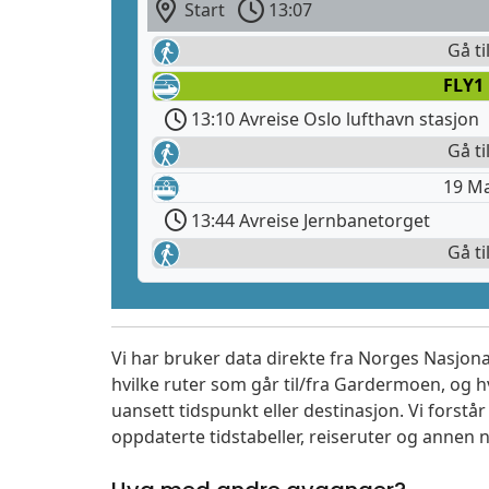
Start
13:07
Gå ti
FLY1
13:10 Avreise Oslo lufthavn stasjon
Gå ti
19 M
13:44 Avreise Jernbanetorget
Gå ti
Vi har bruker data direkte fra Norges Nasjona
hvilke ruter som går til/fra Gardermoen, og h
uansett tidspunkt eller destinasjon. Vi forstår a
oppdaterte tidstabeller, reiseruter og annen n