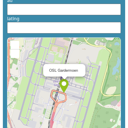
ad
latlng
+
−
×
OSL Gardermoen