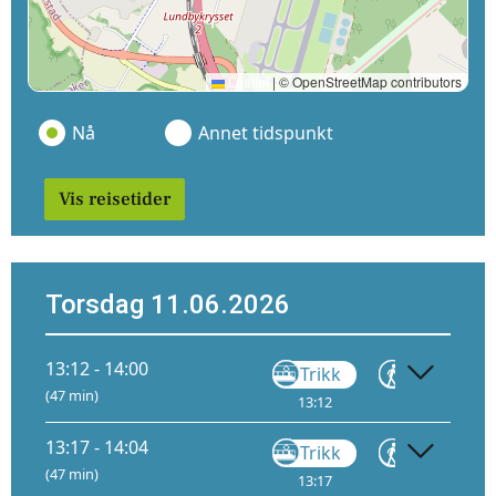
Leaflet
|
© OpenStreetMap contributors
Nå
Annet tidspunkt
Vis reisetider
Torsdag 11.06.2026
13:12 - 14:00
Trikk
Gå
(47 min)
13:12
13:25
13
13:17 - 14:04
Trikk
Gå
(47 min)
13:17
13:30