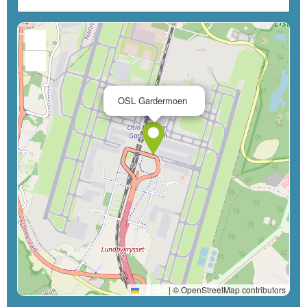
+
−
×
OSL Gardermoen
Leaflet
|
© OpenStreetMap contributors