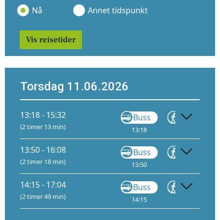
Nå
Annet tidspunkt
Vis reisetider
Torsdag 11.06.2026
13:18 - 15:32
Buss
Gå
(2 timer 13 min)
13:18
14:07
13:50 - 16:08
Buss
Gå
(2 timer 18 min)
13:50
14:01
14:15 - 17:04
Buss
Gå
(2 timer 49 min)
14:15
15:16
1