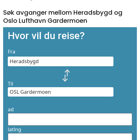
Søk avganger mellom Heradsbygd og
Oslo Lufthavn Gardermoen
Hvor vil du reise?
Fra
Til
ad
latlng