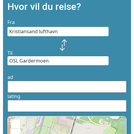
Hvor vil du reise?
Fra
Til
ad
latlng
+
−