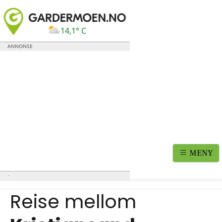
14,1° C
MENY
Reise mellom