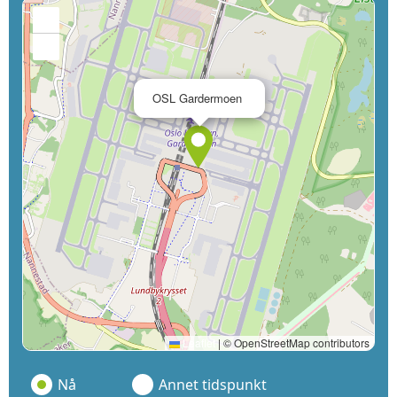
+
−
×
OSL Gardermoen
Leaflet
|
© OpenStreetMap contributors
Nå
Annet tidspunkt