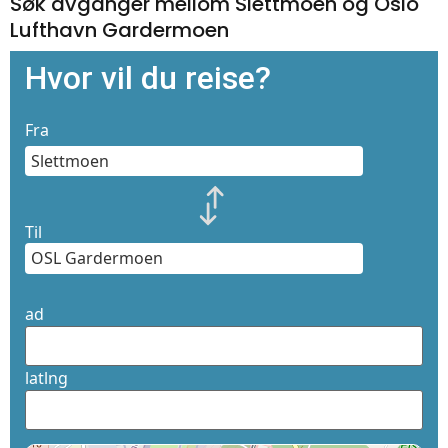
Søk avganger mellom Slettmoen og Oslo
Lufthavn Gardermoen
Hvor vil du reise?
Fra
Til
ad
latlng