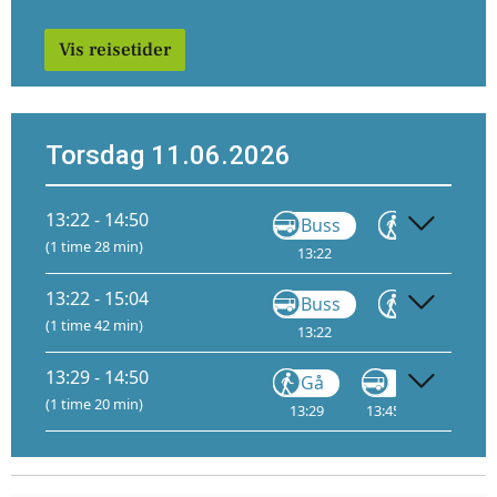
Vis reisetider
Torsdag 11.06.2026
13:22 - 14:50
Buss
Gå
(1 time 28 min)
13:22
13:23
13:
13:22 - 15:04
Buss
Gå
(1 time 42 min)
13:22
13:44
1
13:29 - 14:50
Gå
Gå
(1 time 20 min)
13:29
13:45
14:45