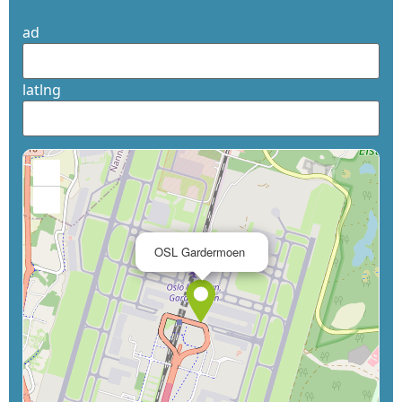
ad
latlng
+
−
×
OSL Gardermoen