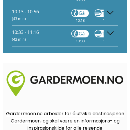
10:13 - 10:56
Gå
Tog
FLY1
(43 min)
10:13
10:24
9
10:33 - 11:16
Gå
Tog
FLY1
(43 min)
10:33
10:44
9
Gardermoen.no arbeider for å utvikle destinasjonen
Gardermoen, og skal være en informasjons- og
inspirasjonskilde for alle reisende