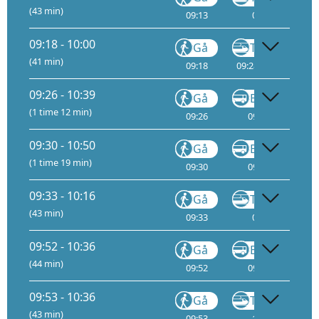
(43 min)
09:13
09:24
9
09:18 - 10:00
Gå
Tog
(41 min)
09:18
09:28
11
09:
09:26 - 10:39
Gå
Buss
(1 time 12 min)
09:26
09:29
09
09:30 - 10:50
Gå
Buss
(1 time 19 min)
09:30
09:33
09:33 - 10:16
Gå
Tog
FLY1
(43 min)
09:33
09:44
9
09:52 - 10:36
Gå
Buss
(44 min)
09:52
09:55
09
09:53 - 10:36
Gå
Tog
FLY1
(43 min)
09:53
10:04
9