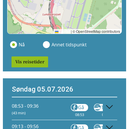
Leaflet
|
© OpenStreetMap contributors
Nå
Annet tidspunkt
Vis reisetider
Søndag 05.07.2026
08:53 - 09:36
Gå
Tog
FLY1
(43 min)
08:53
09:04
9
09:13 - 09:56
Gå
Tog
FLY1