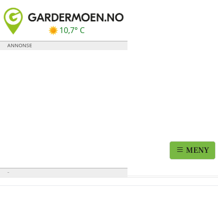
10,7° C
MENY